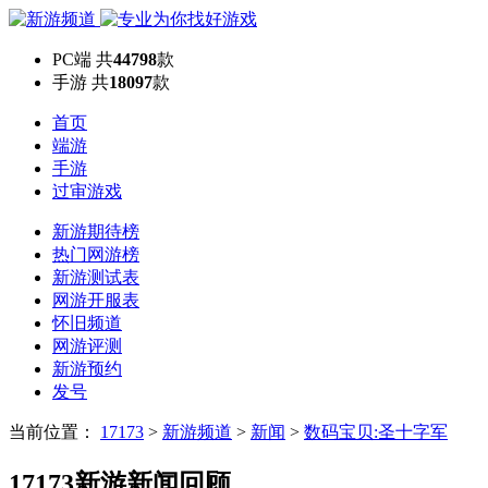
PC端
共
44798
款
手游
共
18097
款
首页
端游
手游
过审游戏
新游期待榜
热门网游榜
新游测试表
网游开服表
怀旧频道
网游评测
新游预约
发号
当前位置：
17173
>
新游频道
>
新闻
>
数码宝贝:圣十字军
17173新游新闻回顾