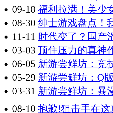
09-18
福利拉满！美少
08-30
绅士游戏盘点！
11-11
时代变了？国产涩
03-03
顶住压力的真神作
06-05
新游尝鲜坊：竞技
05-29
新游尝鲜坊：Q版2.
03-31
新游尝鲜坊：暴漫乱
08-10
抱歉!狙击手在这真