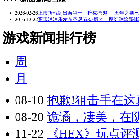
2026-02-26
上市折戟到出海第一，柠檬微趣：“五年之期已
2016-12-22
宾果消消乐发布圣诞节3.7版本：魔幻消除新体
游戏新闻排行榜
周
月
08-10
抱歉!狙击手在这真
08-20
诡谲，凄美，在阴
11-22
《HEX》玩点评