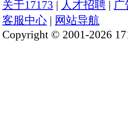
关于17173
|
人才招聘
|
广
客服中心
|
网站导航
Copyright © 2001-2026 1717