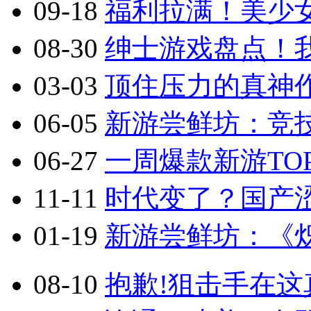
09-18
福利拉满！美少
08-30
绅士游戏盘点！
03-03
顶住压力的真神作
06-05
新游尝鲜坊：竞技
06-27
一周爆款新游TOP
11-11
时代变了？国产涩
01-19
新游尝鲜坊：《炽
08-10
抱歉!狙击手在这真