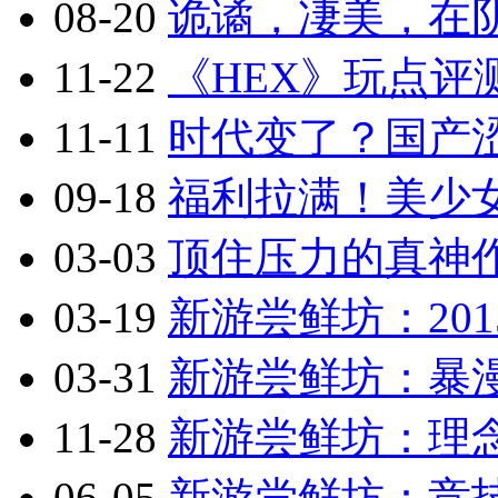
08-20
诡谲，凄美，在阴
11-22
《HEX》玩点评
11-11
时代变了？国产涩
09-18
福利拉满！美少
03-03
顶住压力的真神作
03-19
新游尝鲜坊：201
03-31
新游尝鲜坊：暴漫乱
11-28
新游尝鲜坊：理念
06-05
新游尝鲜坊：竞技