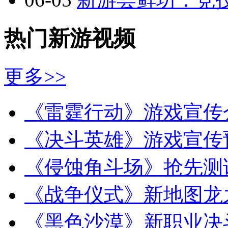
热门新游视频
更多>>
《雷霆行动》游戏宣传
《决斗英雄》游戏宣传
《侵蚀角斗场》抢先测
《战争仪式》新地图龙
《黑色沙漠》新职业决