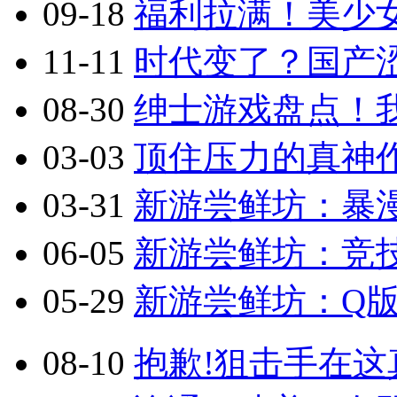
09-18
福利拉满！美少
11-11
时代变了？国产涩
08-30
绅士游戏盘点！
03-03
顶住压力的真神作
03-31
新游尝鲜坊：暴漫乱
06-05
新游尝鲜坊：竞技
05-29
新游尝鲜坊：Q版2.
08-10
抱歉!狙击手在这真