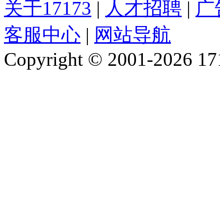
关于17173
|
人才招聘
|
广
客服中心
|
网站导航
Copyright © 2001-2026 1717