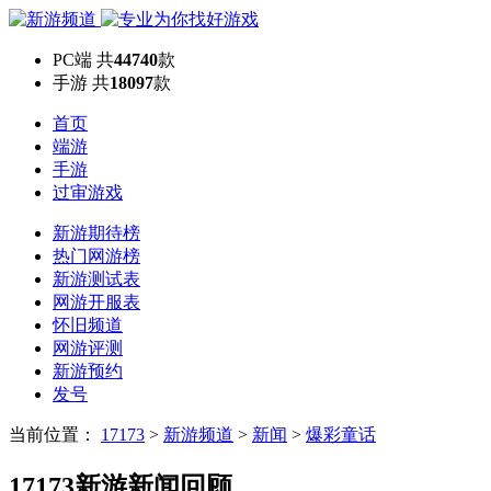
PC端
共
44740
款
手游
共
18097
款
首页
端游
手游
过审游戏
新游期待榜
热门网游榜
新游测试表
网游开服表
怀旧频道
网游评测
新游预约
发号
当前位置：
17173
>
新游频道
>
新闻
>
爆彩童话
17173新游新闻回顾