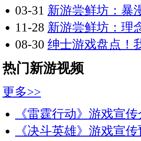
03-31
新游尝鲜坊：暴漫乱
11-28
新游尝鲜坊：理念
08-30
绅士游戏盘点！
热门新游视频
更多>>
《雷霆行动》游戏宣传
《决斗英雄》游戏宣传