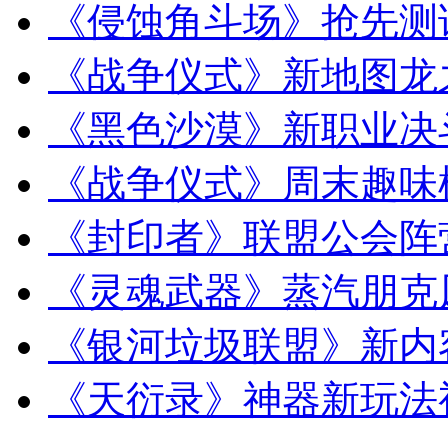
《侵蚀角斗场》抢先测
《战争仪式》新地图龙
《黑色沙漠》新职业决
《战争仪式》周末趣味
《封印者》联盟公会阵
《灵魂武器》蒸汽朋克
《银河垃圾联盟》新内
《天衍录》神器新玩法