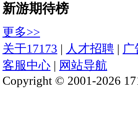
新游期待榜
更多>>
关于17173
|
人才招聘
|
广
客服中心
|
网站导航
Copyright © 2001-2026 1717