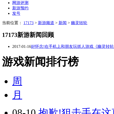
网游评测
新游预约
发号
当前位置：
17173
>
新游频道
>
新闻
>
幽灵转轮
17173新游新闻回顾
2017-01-16
好怀念!在手机上和朋友玩抓人游戏《幽灵转轮
游戏新闻排行榜
周
月
08-10
抱歉!狙击手在这真