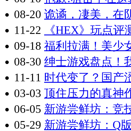
08-20
诡谲，凄美，在阴
11-22
《HEX》玩点评
09-18
福利拉满！美少
08-30
绅士游戏盘点！
11-11
时代变了？国产涩
03-03
顶住压力的真神作
06-05
新游尝鲜坊：竞技
05-29
新游尝鲜坊：Q版2.