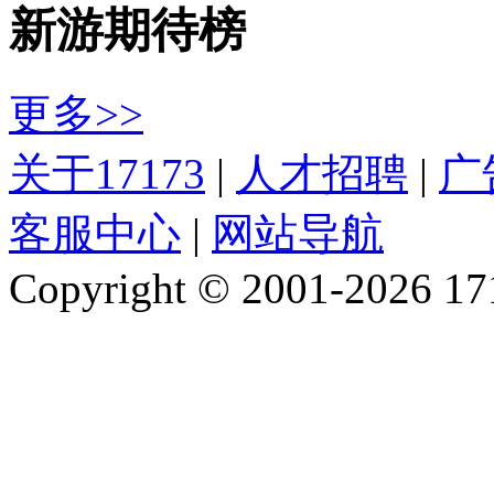
新游期待榜
更多>>
关于17173
|
人才招聘
|
广
客服中心
|
网站导航
Copyright © 2001-2026 1717