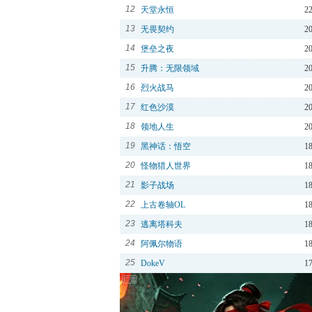
12
天堂永恒
2
13
无畏契约
2
14
堡垒之夜
2
15
升腾：无限领域
2
16
烈火战马
2
17
红色沙漠
2
18
领地人生
2
19
黑神话：悟空
1
20
怪物猎人世界
1
21
影子战场
1
22
上古卷轴OL
1
23
逃离塔科夫
1
24
阿佩尔物语
1
25
DokeV
1