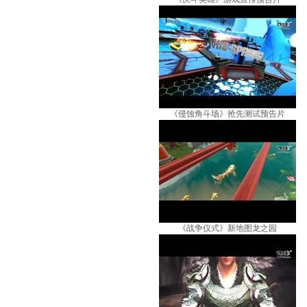
《侵蚀角斗场》抢先测试预告片
《战争仪式》新地图龙之园