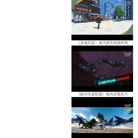
《灵魂武器》蒸汽朋克风格时装
《银河垃圾联盟》新内容预告片