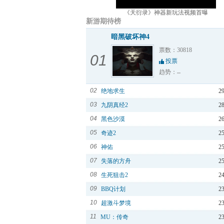
《天衍录》神器新玩法视频首曝
新游期待榜
暗黑破坏神4
票数：30818
01
投票
趋势：
02
绝地求生
2
03
九阴真经2
2
04
黑色沙漠
2
05
奇迹2
2
06
神佑
2
07
失落的方舟
2
08
生死狙击2
2
09
BBQ计划
2
10
超激斗梦境
2
11
MU：传奇
2