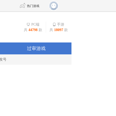
热门游戏
PC端
手游
共
44798
款
共
18097
款
DNF
传奇4
剑网3旗舰版
新天龙八部
过审游戏
发号
自由
诛仙世界
新仙侠5