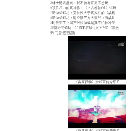
5
绅士游戏盘点！我不信有直男不想玩！
6
顶住压力的真神作！《上古卷轴OL》试玩...
7
新游尝鲜坊：竞技性大于真实性的《战机...
8
新游尝鲜坊：海空潜三方大混战《海战世...
9
时代变了？国产涩涩游戏是真不怕被冲呀...
10
新游尝鲜坊：2015不容错过的MMO《黑色...
热门新游视频
《雷霆行动》游戏宣传介绍片
《决斗英雄》游戏宣传预告片