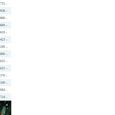
2755
0938
0888
0669
0619
0423
0240
8866
8655
8625
8370
8109
8084
7724
×