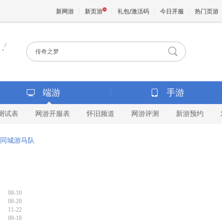
新网游
新页游
礼包/激活码
今日开服
热门页游
魔兽
天堂
端游
手游
测试表
网游开服表
怀旧频道
网游评测
新游预约
王权与
同城游马队
08-10
08-20
11-22
09-18