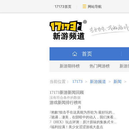
17173首页
网站导航
首页
新游期待榜
热门网游榜
新游
当前位置：
17173
>
新游频道
>
新闻
>
17173新游新闻回顾
没有符合条件的数据
游戏新闻排行榜
周
月
1
抱歉!狙击手在这真能为所欲为 最好玩的...
2
诡谲，凄美，在阴暗中的动人，我们来看...
3
《HEX》玩点评测：原汁原味的集换式卡...
4
福利拉满！美少女涩涩游戏大盘点