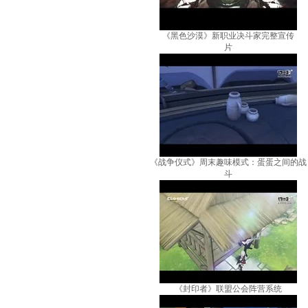
《黑色沙漠》新职业决斗家完整宣传
片
《战争仪式》周末趣味模式：蛋蛋之间的战
斗
《封印者》联盟公会阵营系统