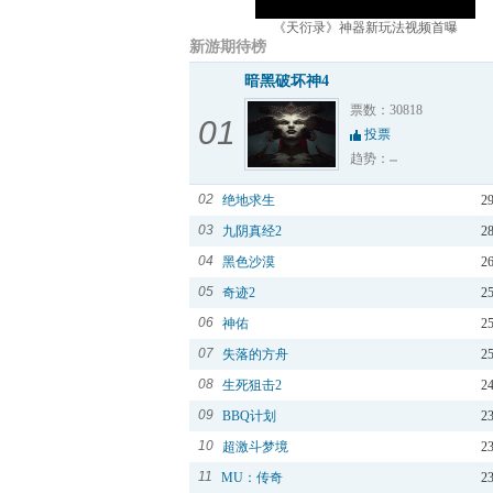
《天衍录》神器新玩法视频首曝
新游期待榜
暗黑破坏神4
票数：30818
01
投票
趋势：
02
绝地求生
2
03
九阴真经2
2
04
黑色沙漠
2
05
奇迹2
2
06
神佑
2
07
失落的方舟
2
08
生死狙击2
2
09
BBQ计划
2
10
超激斗梦境
2
11
MU：传奇
2