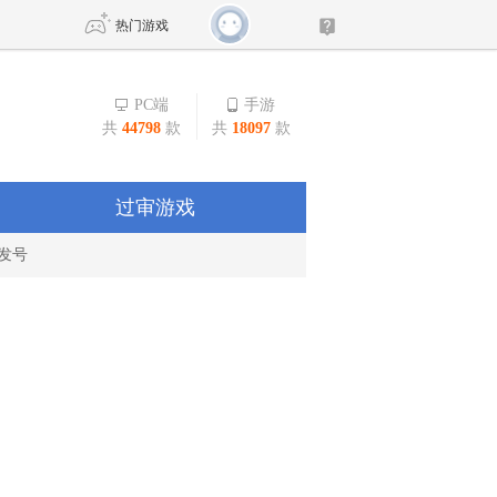
热门游戏
PC端
手游
共
44798
款
共
18097
款
DNF
传奇4
剑网3旗舰版
新天龙八部
过审游戏
发号
自由
诛仙世界
新仙侠5