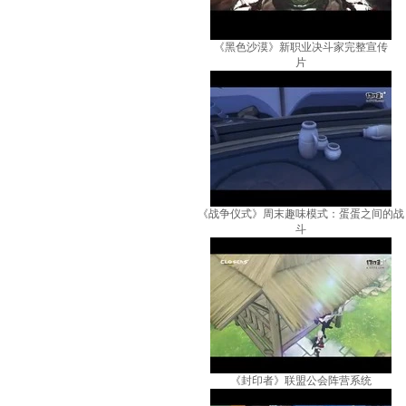
《黑色沙漠》新职业决斗家完整宣传
片
《战争仪式》周末趣味模式：蛋蛋之间的战
斗
《封印者》联盟公会阵营系统