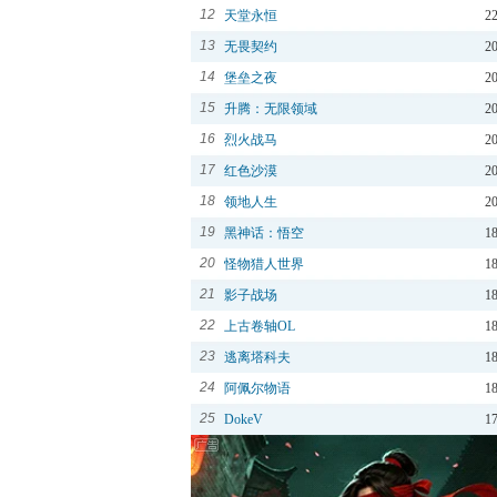
12
天堂永恒
2
13
无畏契约
2
14
堡垒之夜
2
15
升腾：无限领域
2
16
烈火战马
2
17
红色沙漠
2
18
领地人生
2
19
黑神话：悟空
1
20
怪物猎人世界
1
21
影子战场
1
22
上古卷轴OL
1
23
逃离塔科夫
1
24
阿佩尔物语
1
25
DokeV
1