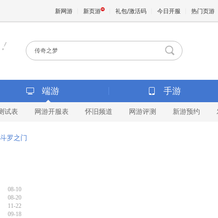
新网游
新页游
礼包/激活码
今日开服
热门页游
魔兽
天堂
端游
手游
测试表
网游开服表
怀旧频道
网游评测
新游预约
王权与
斗罗之门
08-10
08-20
11-22
09-18