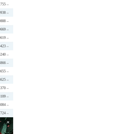
2755
0938
0888
0669
0619
0423
0240
8866
8655
8625
8370
8109
8084
7724
×