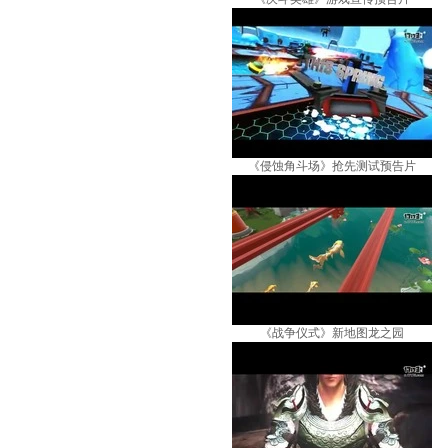
《侵蚀角斗场》抢先测试预告片
《战争仪式》新地图龙之园