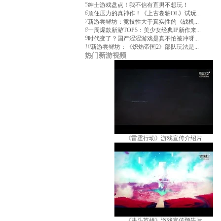
5
绅士游戏盘点！我不信有直男不想玩！
6
顶住压力的真神作！《上古卷轴OL》试玩...
7
新游尝鲜坊：竞技性大于真实性的《战机...
8
一周爆款新游TOP5：美少女经典IP新作来...
9
时代变了？国产涩涩游戏是真不怕被冲呀...
10
新游尝鲜坊：《炽焰帝国2》部队玩法是...
热门新游视频
《雷霆行动》游戏宣传介绍片
《决斗英雄》游戏宣传预告片