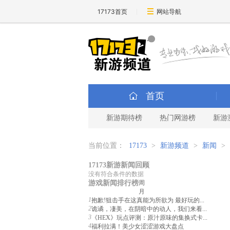
17173首页
网站导航
首页
新游期待榜
热门网游榜
新游
当前位置：
17173
>
新游频道
>
新闻
>
17173新游新闻回顾
没有符合条件的数据
游戏新闻排行榜
周
月
1
抱歉!狙击手在这真能为所欲为 最好玩的...
2
诡谲，凄美，在阴暗中的动人，我们来看...
3
《HEX》玩点评测：原汁原味的集换式卡...
4
福利拉满！美少女涩涩游戏大盘点