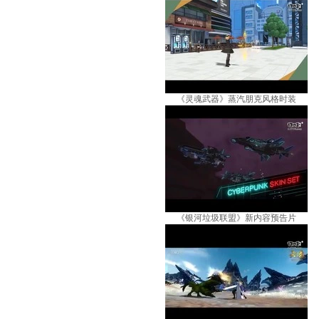
《灵魂武器》蒸汽朋克风格时装
《银河垃圾联盟》新内容预告片