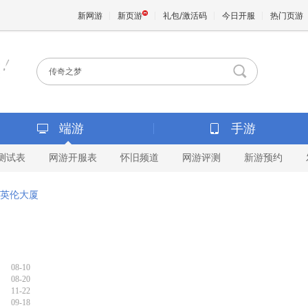
新网游
新页游
礼包/激活码
今日开服
热门页游
魔兽
天堂
端游
手游
测试表
网游开服表
怀旧频道
网游评测
新游预约
王权与
英伦大厦
08-10
08-20
11-22
09-18