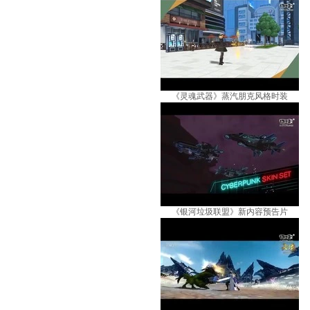
《灵魂武器》蒸汽朋克风格时装
《银河垃圾联盟》新内容预告片