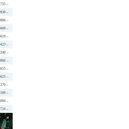
2755
0938
0888
0669
0619
0423
0240
8866
8655
8625
8370
8109
8084
7724
×