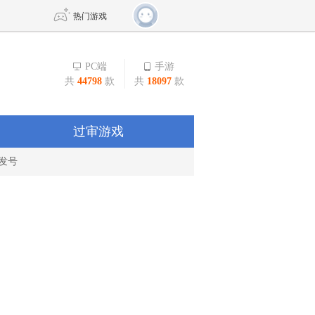
热门游戏
PC端
手游
共
44798
款
共
18097
款
DNF
传奇4
剑网3旗舰版
新天龙八部
过审游戏
发号
自由
诛仙世界
新仙侠5