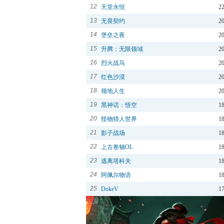
12
天堂永恒
2
13
无畏契约
2
14
堡垒之夜
2
15
升腾：无限领域
2
16
烈火战马
2
17
红色沙漠
2
18
领地人生
2
19
黑神话：悟空
1
20
怪物猎人世界
1
21
影子战场
1
22
上古卷轴OL
1
23
逃离塔科夫
1
24
阿佩尔物语
1
25
DokeV
1