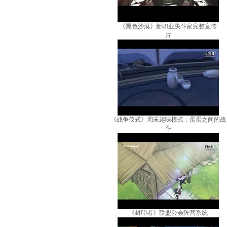
《黑色沙漠》新职业决斗家完整宣传
片
《战争仪式》周末趣味模式：蛋蛋之间的战
斗
《封印者》联盟公会阵营系统