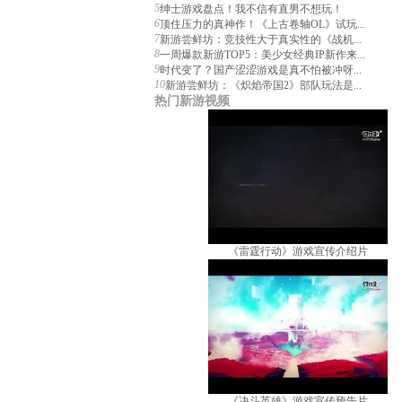
5
绅士游戏盘点！我不信有直男不想玩！
6
顶住压力的真神作！《上古卷轴OL》试玩...
7
新游尝鲜坊：竞技性大于真实性的《战机...
8
一周爆款新游TOP5：美少女经典IP新作来...
9
时代变了？国产涩涩游戏是真不怕被冲呀...
10
新游尝鲜坊：《炽焰帝国2》部队玩法是...
热门新游视频
《雷霆行动》游戏宣传介绍片
《决斗英雄》游戏宣传预告片