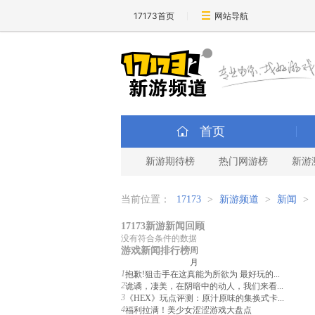
17173首页
网站导航
首页
新游期待榜
热门网游榜
新游
当前位置：
17173
>
新游频道
>
新闻
>
17173新游新闻回顾
没有符合条件的数据
游戏新闻排行榜
周
月
1
抱歉!狙击手在这真能为所欲为 最好玩的...
2
诡谲，凄美，在阴暗中的动人，我们来看...
3
《HEX》玩点评测：原汁原味的集换式卡...
4
福利拉满！美少女涩涩游戏大盘点