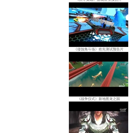
《侵蚀角斗场》抢先测试预告片
《战争仪式》新地图龙之园