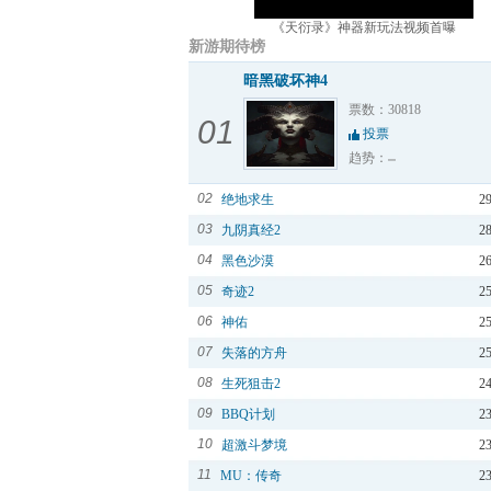
《天衍录》神器新玩法视频首曝
新游期待榜
暗黑破坏神4
票数：30818
01
投票
趋势：
02
绝地求生
2
03
九阴真经2
2
04
黑色沙漠
2
05
奇迹2
2
06
神佑
2
07
失落的方舟
2
08
生死狙击2
2
09
BBQ计划
2
10
超激斗梦境
2
11
MU：传奇
2