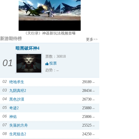
《天衍录》神器新玩法视频首曝
新游期待榜
更多>>
暗黑破坏神4
票数：30818
01
投票
趋势：
02
绝地求生
29189
03
九阴真经2
28434
04
黑色沙漠
26730
05
奇迹2
25880
06
神佑
25806
07
失落的方舟
25525
08
生死狙击2
24250