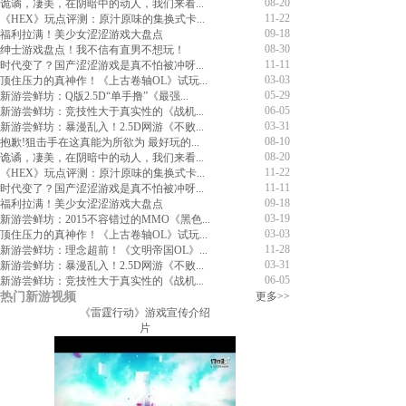
08-20
诡谲，凄美，在阴暗中的动人，我们来看...
11-22
《HEX》玩点评测：原汁原味的集换式卡...
09-18
福利拉满！美少女涩涩游戏大盘点
08-30
绅士游戏盘点！我不信有直男不想玩！
11-11
时代变了？国产涩涩游戏是真不怕被冲呀...
03-03
顶住压力的真神作！《上古卷轴OL》试玩...
05-29
新游尝鲜坊：Q版2.5D“单手撸”《最强...
06-05
新游尝鲜坊：竞技性大于真实性的《战机...
03-31
新游尝鲜坊：暴漫乱入！2.5D网游《不败...
08-10
抱歉!狙击手在这真能为所欲为 最好玩的...
08-20
诡谲，凄美，在阴暗中的动人，我们来看...
11-22
《HEX》玩点评测：原汁原味的集换式卡...
11-11
时代变了？国产涩涩游戏是真不怕被冲呀...
09-18
福利拉满！美少女涩涩游戏大盘点
03-19
新游尝鲜坊：2015不容错过的MMO《黑色...
03-03
顶住压力的真神作！《上古卷轴OL》试玩...
11-28
新游尝鲜坊：理念超前！《文明帝国OL》...
03-31
新游尝鲜坊：暴漫乱入！2.5D网游《不败...
06-05
新游尝鲜坊：竞技性大于真实性的《战机...
热门新游视频
更多>>
《雷霆行动》游戏宣传介绍
片