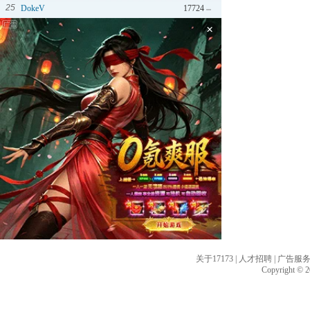
25
DokeV
17724
×
关于17173
|
人才招聘
|
广告服
Copyright © 20