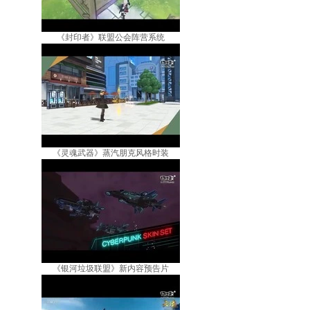
《封印者》联盟公会阵营系统
《灵魂武器》蒸汽朋克风格时装
《银河垃圾联盟》新内容预告片