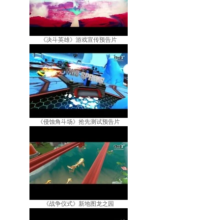
《决斗英雄》游戏宣传预告片
《侵蚀角斗场》抢先测试预告片
《战争仪式》新地图龙之园