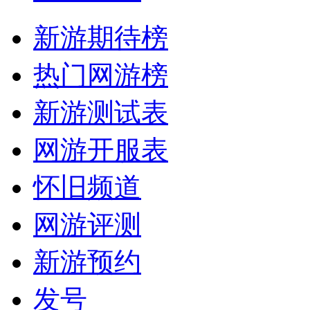
新游期待榜
热门网游榜
新游测试表
网游开服表
怀旧频道
网游评测
新游预约
发号