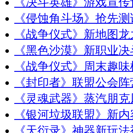
《决斗英雄》游戏宣传
《侵蚀角斗场》抢先测
《战争仪式》新地图龙
《黑色沙漠》新职业决
《战争仪式》周末趣味
《封印者》联盟公会阵
《灵魂武器》蒸汽朋克
《银河垃圾联盟》新内
《天衍录》神器新玩法