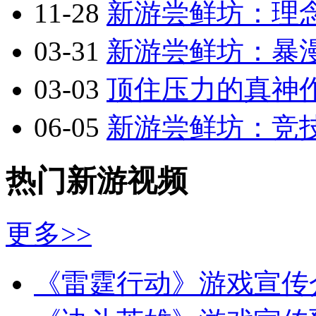
11-28
新游尝鲜坊：理念
03-31
新游尝鲜坊：暴漫乱
03-03
顶住压力的真神作
06-05
新游尝鲜坊：竞技
热门新游视频
更多>>
《雷霆行动》游戏宣传