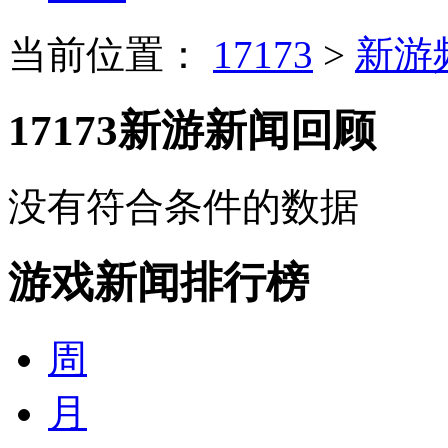
当前位置：
17173
>
新游
17173新游新闻回顾
没有符合条件的数据
游戏新闻排行榜
周
月