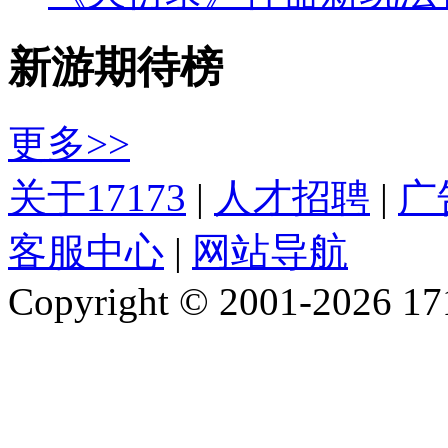
新游期待榜
更多>>
关于17173
|
人才招聘
|
广
客服中心
|
网站导航
Copyright © 2001-2026 1717