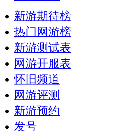
新游期待榜
热门网游榜
新游测试表
网游开服表
怀旧频道
网游评测
新游预约
发号