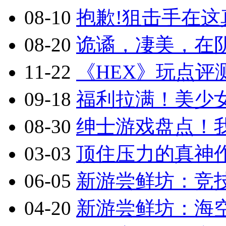
08-10
抱歉!狙击手在这真
08-20
诡谲，凄美，在阴
11-22
《HEX》玩点评
09-18
福利拉满！美少
08-30
绅士游戏盘点！
03-03
顶住压力的真神作
06-05
新游尝鲜坊：竞技
04-20
新游尝鲜坊：海空