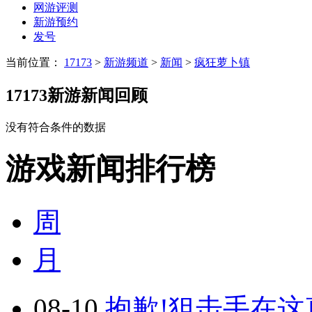
网游评测
新游预约
发号
当前位置：
17173
>
新游频道
>
新闻
>
疯狂萝卜镇
17173新游新闻回顾
没有符合条件的数据
游戏新闻排行榜
周
月
08-10
抱歉!狙击手在这真