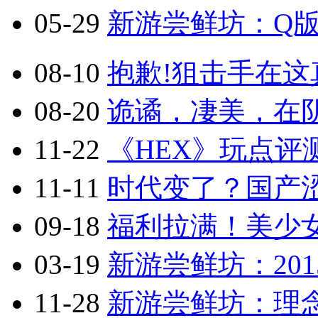
05-29
新游尝鲜坊：Q版2.
08-10
抱歉!狙击手在这真
08-20
诡谲，凄美，在阴
11-22
《HEX》玩点评
11-11
时代变了？国产涩
09-18
福利拉满！美少
03-19
新游尝鲜坊：201
11-28
新游尝鲜坊：理念