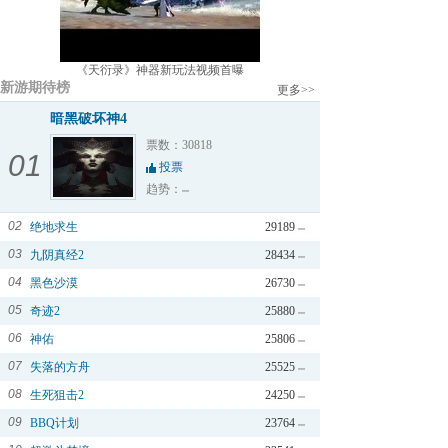
《天衍录》神器新玩法视频首曝
新游期待榜
更多>>
暗黑破坏神4
票数：30818
01
投票
趋势：
02
绝地求生
29189
03
九阴真经2
28434
04
黑色沙漠
26730
05
奇迹2
25880
06
神佑
25806
07
失落的方舟
25525
08
生死狙击2
24250
09
BBQ计划
23764