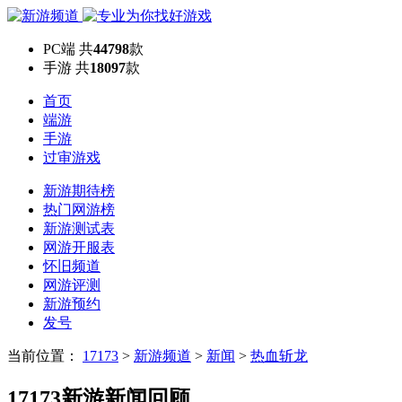
PC端
共
44798
款
手游
共
18097
款
首页
端游
手游
过审游戏
新游期待榜
热门网游榜
新游测试表
网游开服表
怀旧频道
网游评测
新游预约
发号
当前位置：
17173
>
新游频道
>
新闻
>
热血斩龙
17173新游新闻回顾