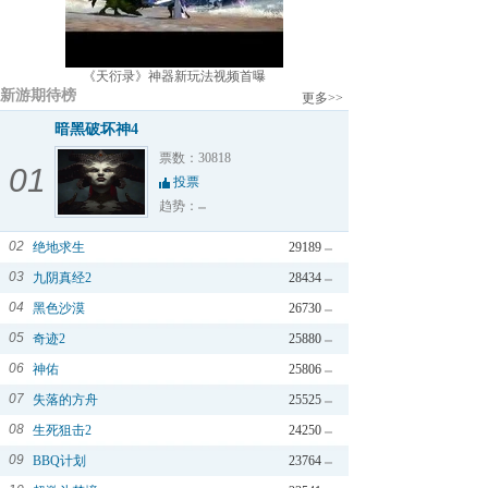
《天衍录》神器新玩法视频首曝
新游期待榜
更多>>
暗黑破坏神4
票数：30818
01
投票
趋势：
02
绝地求生
29189
03
九阴真经2
28434
04
黑色沙漠
26730
05
奇迹2
25880
06
神佑
25806
07
失落的方舟
25525
08
生死狙击2
24250
09
BBQ计划
23764