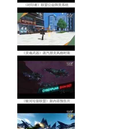
《封印者》联盟公会阵营系统
《灵魂武器》蒸汽朋克风格时装
《银河垃圾联盟》新内容预告片