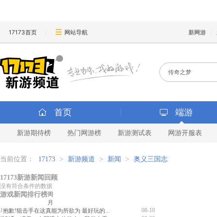
17173首页
网站导航
新网游
首页
端游
新游期待榜
热门网游榜
新游测试表
网游开服表
当前位置：
17173
>
新游频道
>
新闻
>
奥义三国志
17173新游新闻回顾
没有符合条件的数据
游戏新闻排行榜
周
月
1
08-10
抱歉!狙击手在这真能为所欲为 最好玩的...