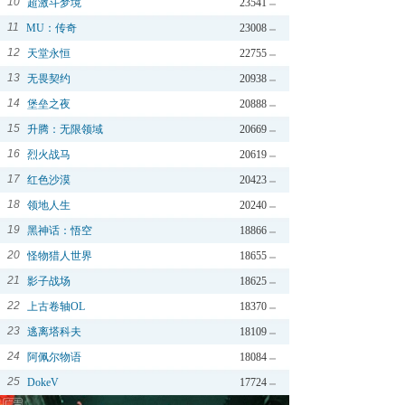
10
超激斗梦境
23541
11
MU：传奇
23008
12
天堂永恒
22755
13
无畏契约
20938
14
堡垒之夜
20888
15
升腾：无限领域
20669
16
烈火战马
20619
17
红色沙漠
20423
18
领地人生
20240
19
黑神话：悟空
18866
20
怪物猎人世界
18655
21
影子战场
18625
22
上古卷轴OL
18370
23
逃离塔科夫
18109
24
阿佩尔物语
18084
25
DokeV
17724