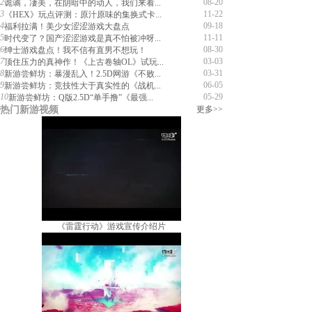
2
08-20
诡谲，凄美，在阴暗中的动人，我们来看...
3
11-22
《HEX》玩点评测：原汁原味的集换式卡...
4
09-18
福利拉满！美少女涩涩游戏大盘点
5
11-11
时代变了？国产涩涩游戏是真不怕被冲呀...
6
08-30
绅士游戏盘点！我不信有直男不想玩！
7
03-03
顶住压力的真神作！《上古卷轴OL》试玩...
8
03-31
新游尝鲜坊：暴漫乱入！2.5D网游《不败...
9
06-05
新游尝鲜坊：竞技性大于真实性的《战机...
10
05-29
新游尝鲜坊：Q版2.5D“单手撸”《最强...
热门新游视频
更多>>
《雷霆行动》游戏宣传介绍片