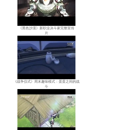
《黑色沙漠》新职业决斗家完整宣传
片
《战争仪式》周末趣味模式：蛋蛋之间的战
斗