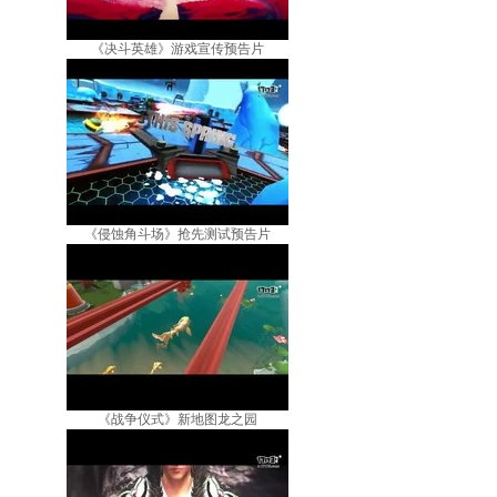
《决斗英雄》游戏宣传预告片
《侵蚀角斗场》抢先测试预告片
《战争仪式》新地图龙之园