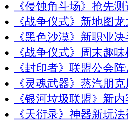
《侵蚀角斗场》抢先测
《战争仪式》新地图龙
《黑色沙漠》新职业决
《战争仪式》周末趣味
《封印者》联盟公会阵
《灵魂武器》蒸汽朋克
《银河垃圾联盟》新内
《天衍录》神器新玩法