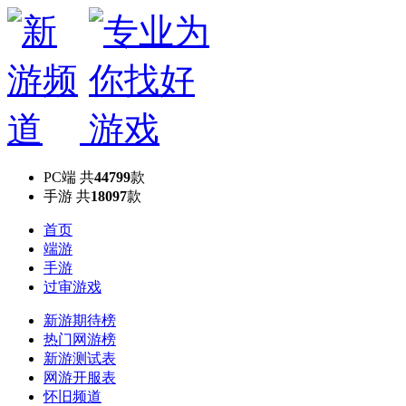
PC端
共
44799
款
手游
共
18097
款
首页
端游
手游
过审游戏
新游期待榜
热门网游榜
新游测试表
网游开服表
怀旧频道