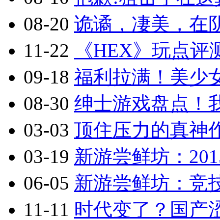
08-20
诡谲，凄美，在阴
11-22
《HEX》玩点评
09-18
福利拉满！美少
08-30
绅士游戏盘点！
03-03
顶住压力的真神作
03-19
新游尝鲜坊：201
06-05
新游尝鲜坊：竞技
11-11
时代变了？国产涩