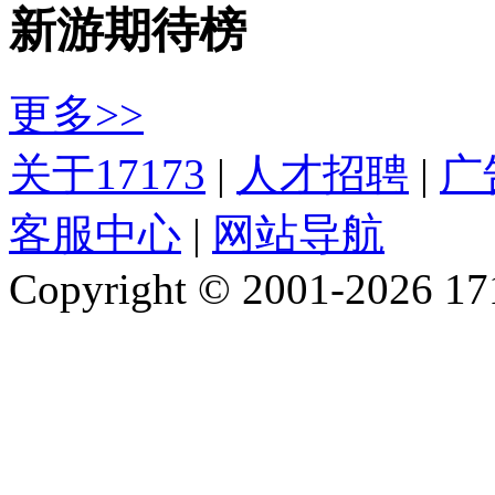
新游期待榜
更多>>
关于17173
|
人才招聘
|
广
客服中心
|
网站导航
Copyright © 2001-2026 1717