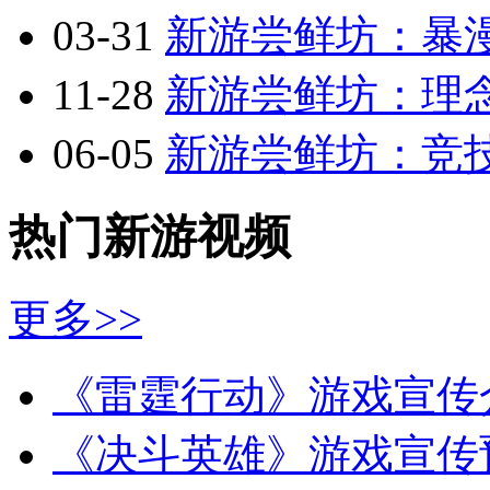
03-31
新游尝鲜坊：暴漫乱
11-28
新游尝鲜坊：理念
06-05
新游尝鲜坊：竞技
热门新游视频
更多>>
《雷霆行动》游戏宣传
《决斗英雄》游戏宣传