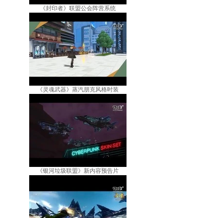
《封印者》联盟公会阵营系统
《灵魂武器》蒸汽朋克风格时装
《银河垃圾联盟》新内容预告片