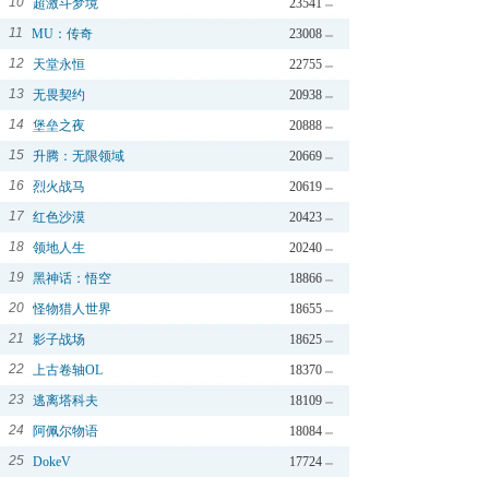
10
超激斗梦境
23541
11
MU：传奇
23008
12
天堂永恒
22755
13
无畏契约
20938
14
堡垒之夜
20888
15
升腾：无限领域
20669
16
烈火战马
20619
17
红色沙漠
20423
18
领地人生
20240
19
黑神话：悟空
18866
20
怪物猎人世界
18655
21
影子战场
18625
22
上古卷轴OL
18370
23
逃离塔科夫
18109
24
阿佩尔物语
18084
25
DokeV
17724