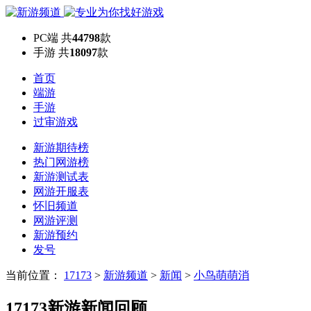
PC端
共
44798
款
手游
共
18097
款
首页
端游
手游
过审游戏
新游期待榜
热门网游榜
新游测试表
网游开服表
怀旧频道
网游评测
新游预约
发号
当前位置：
17173
>
新游频道
>
新闻
>
小鸟萌萌消
17173新游新闻回顾