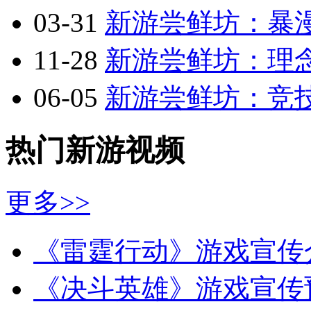
03-31
新游尝鲜坊：暴漫乱
11-28
新游尝鲜坊：理念
06-05
新游尝鲜坊：竞技
热门新游视频
更多>>
《雷霆行动》游戏宣传
《决斗英雄》游戏宣传