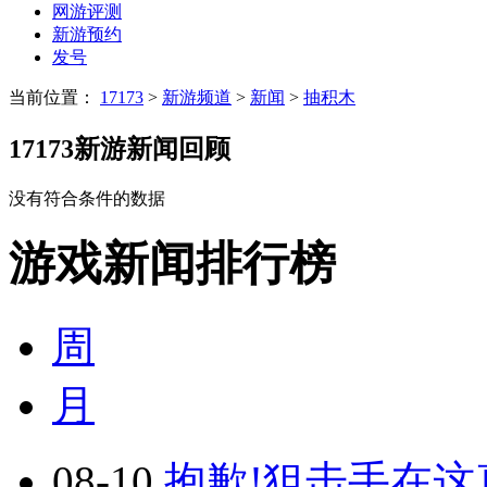
网游评测
新游预约
发号
当前位置：
17173
>
新游频道
>
新闻
>
抽积木
17173新游新闻回顾
没有符合条件的数据
游戏新闻排行榜
周
月
08-10
抱歉!狙击手在这真