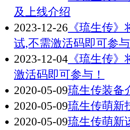
及上线介绍
2023-12-26
《琉生传》将
试,不需激活码即可参
2023-12-04
《琉生传》将
激活码即可参与！
2020-05-09
琉生传装备
2020-05-09
琉生传萌新
2020-05-09
琉生传萌新