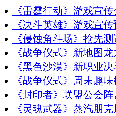
《雷霆行动》游戏宣传
《决斗英雄》游戏宣传
《侵蚀角斗场》抢先测
《战争仪式》新地图龙
《黑色沙漠》新职业决
《战争仪式》周末趣味
《封印者》联盟公会阵
《灵魂武器》蒸汽朋克