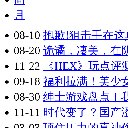
月
08-10
抱歉!狙击手在这真
08-20
诡谲，凄美，在阴
11-22
《HEX》玩点评
09-18
福利拉满！美少
08-30
绅士游戏盘点！
11-11
时代变了？国产涩
03-03
顶住压力的真神作