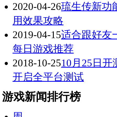
2020-04-26
琉生传新功
用效果攻略
2019-04-15
适合跟好友一起
每日游戏推荐
2018-10-25
10月25日
开启全平台测试
游戏新闻排行榜
周