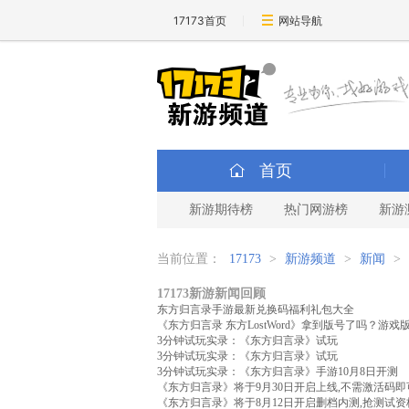
17173首页
网站导航
首页
新游期待榜
热门网游榜
新游
当前位置：
17173
>
新游频道
>
新闻
>
17173新游新闻回顾
东方归言录手游最新兑换码福利礼包大全
《东方归言录 东方LostWord》拿到版号了吗？游
3分钟试玩实录：《东方归言录》试玩
3分钟试玩实录：《东方归言录》试玩
3分钟试玩实录：《东方归言录》手游10月8日开测
《东方归言录》将于9月30日开启上线,不需激活码
《东方归言录》将于8月12日开启删档内测,抢测试