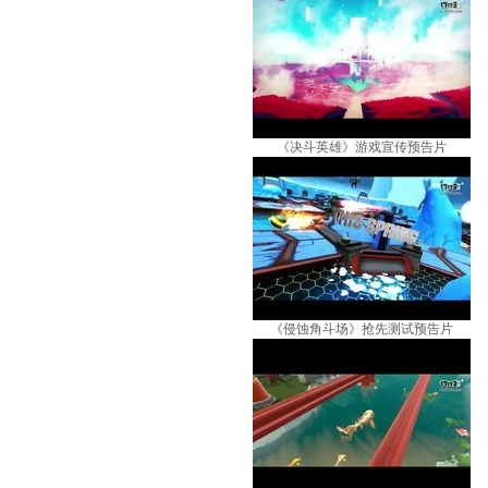
《决斗英雄》游戏宣传预告片
《侵蚀角斗场》抢先测试预告片