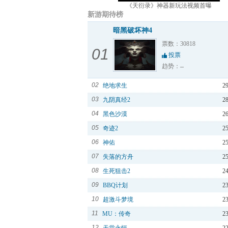
《天衍录》神器新玩法视频首曝
新游期待榜
暗黑破坏神4
票数：30818
01
投票
趋势：
02
绝地求生
2
03
九阴真经2
2
04
黑色沙漠
2
05
奇迹2
2
06
神佑
2
07
失落的方舟
2
08
生死狙击2
2
09
BBQ计划
2
10
超激斗梦境
2
11
MU：传奇
2
12