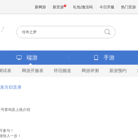
新网游
新页游
礼包/激活码
今日开服
热门页游
魔兽
天堂
端游
手游
测试表
网游开服表
怀旧频道
网游评测
新游预约
王权与
东方归言录
戏版号查询及上线介绍
即可参与！
资格快人一步！