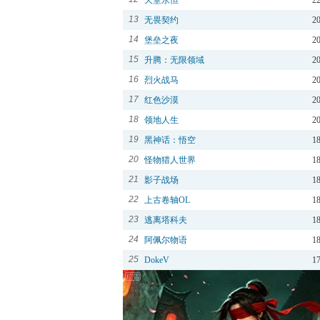
天堂永恒
2
13
无畏契约
2
14
堡垒之夜
2
15
升腾：无限领域
2
16
烈火战马
2
17
红色沙漠
2
18
领地人生
2
19
黑神话：悟空
1
20
怪物猎人世界
1
21
影子战场
1
22
上古卷轴OL
1
23
逃离塔科夫
1
24
阿佩尔物语
1
25
DokeV
1