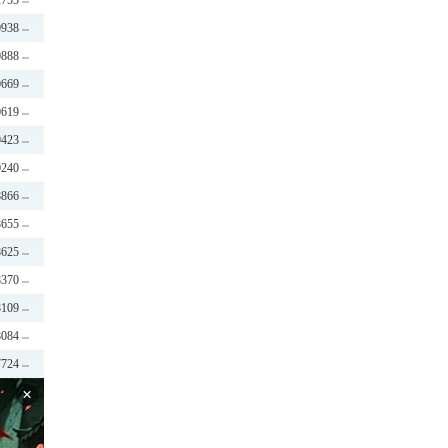
2755
0938
0888
0669
0619
0423
0240
8866
8655
8625
8370
8109
8084
7724
×