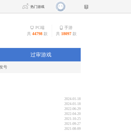
热门游戏
PC端
手游
共
44798
款
共
18097
款
DNF
传奇4
剑网3旗舰版
新天龙八部
过审游戏
发号
自由
诛仙世界
新仙侠5
2024-01-18
2024-01-18
2022-06-29
2022-04-20
2021-10-25
2021-09-27
2021-08-09