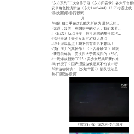
“东方系列”二次创作手游《东方归言录》各大平台预
安卓角色扮演新游《东方LostWord》17173专题上线
游戏新闻排行榜
周
月
1
抱歉!狙击手在这真能为所欲为 最好玩的...
2
诡谲，凄美，在阴暗中的动人，我们来看...
3
《HEX》玩点评测：原汁原味的集换式卡...
4
福利拉满！美少女涩涩游戏大盘点
5
绅士游戏盘点！我不信有直男不想玩！
6
顶住压力的真神作！《上古卷轴OL》试玩...
7
新游尝鲜坊：竞技性大于真实性的《战机...
8
一周爆款新游TOP5：美少女经典IP新作来...
9
时代变了？国产涩涩游戏是真不怕被冲呀...
10
新游尝鲜坊：《炽焰帝国2》部队玩法是...
热门新游视频
《雷霆行动》游戏宣传介绍片