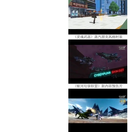
《灵魂武器》蒸汽朋克风格时装
《银河垃圾联盟》新内容预告片