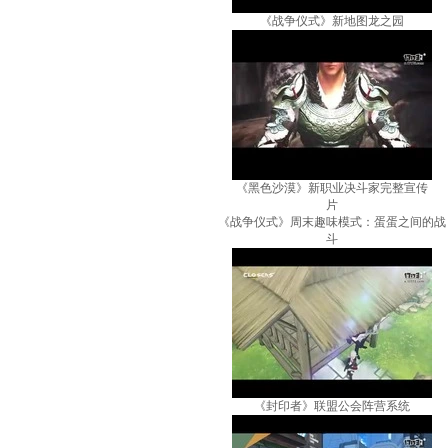
《战争仪式》新地图龙之园
《黑色沙漠》新职业决斗家完整宣传
片
《战争仪式》周末趣味模式：蛋蛋之间的战
斗
《封印者》联盟公会阵营系统