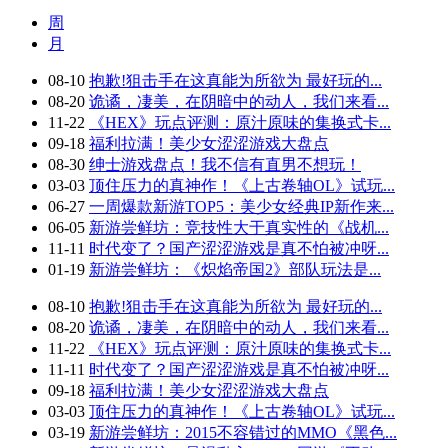
周
月
08-10
抱歉!狙击手在这真能为所欲为 最好玩的...
08-20
诡谲，凄美，在阴暗中的动人，我们来看...
11-22
《HEX》玩点评测：原汁原味的集换式卡...
09-18
福利拉满！美少女涩涩游戏大盘点
08-30
绅士游戏盘点！我不信有直男不想玩！
03-03
顶住压力的真神作！《上古卷轴OL》试玩...
06-27
一周爆款新游TOP5：美少女经典IP新作来...
06-05
新游尝鲜坊：竞技性大于真实性的《战机...
11-11
时代变了？国产涩涩游戏是真不怕被冲呀...
01-19
新游尝鲜坊：《炽焰帝国2》部队玩法是...
08-10
抱歉!狙击手在这真能为所欲为 最好玩的...
08-20
诡谲，凄美，在阴暗中的动人，我们来看...
11-22
《HEX》玩点评测：原汁原味的集换式卡...
11-11
时代变了？国产涩涩游戏是真不怕被冲呀...
09-18
福利拉满！美少女涩涩游戏大盘点
03-03
顶住压力的真神作！《上古卷轴OL》试玩...
03-19
新游尝鲜坊：2015不容错过的MMO《黑色...