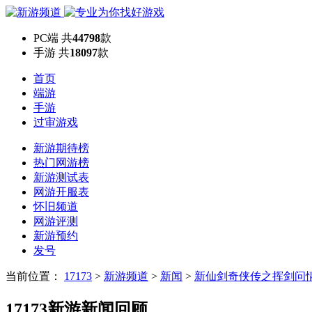
PC端
共
44798
款
手游
共
18097
款
首页
端游
手游
过审游戏
新游期待榜
热门网游榜
新游测试表
网游开服表
怀旧频道
网游评测
新游预约
发号
当前位置：
17173
>
新游频道
>
新闻
>
新仙剑奇侠传之挥剑问
17173新游新闻回顾