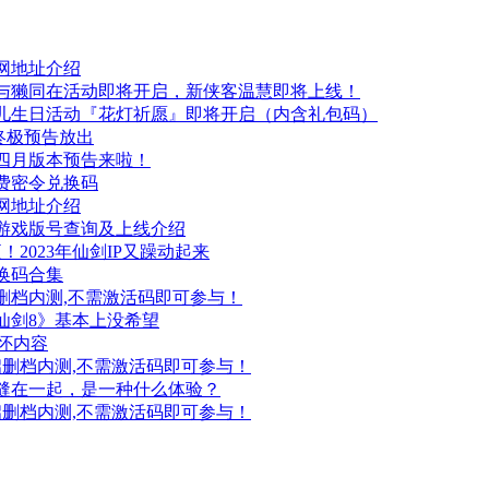
网地址介绍
，与獭同在活动即将开启，新侠客温慧即将上线！
儿生日活动『花灯祈愿』即将开启（内含礼包码）
终极预告放出
四月版本预告来啦！
费密令兑换码
网地址介绍
游戏版号查询及上线介绍
2023年仙剑IP又躁动起来
换码合集
删档内测,不需激活码即可参与！
仙剑8》基本上没希望
情怀内容
启删档内测,不需激活码即可参与！
都缝在一起，是一种什么体验？
启删档内测,不需激活码即可参与！