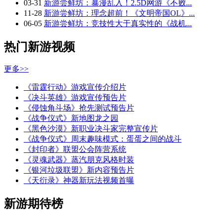
03-31
新游尝鲜坊：暴漫乱入！2.5D网游《不败...
11-28
新游尝鲜坊：理念超前！《文明帝国OL》...
06-05
新游尝鲜坊：竞技性大于真实性的《战机...
热门新游视频
更多>>
《雷霆行动》游戏宣传介绍片
《决斗英雄》游戏宣传预告片
《侵蚀角斗场》抢先测试预告片
《战争仪式》新地图龙之园
《黑色沙漠》新职业决斗家完整宣传片
《战争仪式》周末趣味模式：蛋蛋之间的战斗
《封印者》联盟公会阵营系统
《灵魂武器》蒸汽朋克风格时装
《银河垃圾联盟》新内容预告片
《天衍录》神器新玩法视频首曝
新游期待榜