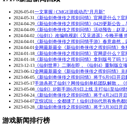
2026-05-01
一文掌握 | CMGE游戏动态“月月新”
2024-05-31
《新仙剑奇侠传之挥剑问情》官网是什么？官
2024-04-29
《新仙剑奇侠传之挥剑问情》0429更新公告
2024-04-09
《新仙剑奇侠传之挥剑问情》活动预告：赵灵
2024-04-02
《仙剑1》改编电视剧《又见逍遥》今晚开播 
2024-04-01
《新仙剑奇侠传之挥剑问情手游》春意盎然，
2024-04-01
全网最新最全《新仙剑奇侠传之挥剑问情》免
2024-01-18
《新仙剑奇侠传之挥剑问情》官网是什么？官
2024-01-18
《新仙剑奇侠传之挥剑问情》拿到版号了吗？
2023-12-13
《仙剑世界》二测在即，《仙剑4》重制版立项！
2023-06-12
全网最新最全《新仙剑奇侠传之挥剑问情》兑
2023-06-05
《新仙剑奇侠传之挥剑问情》将于6月9日开启
2023-05-17
手游杀死了仙剑？网传仙剑单机团队解散，《
2023-05-08
《仙剑》IP新手游6月9日上线 主打仙1至仙6
2023-04-24
《新仙剑奇侠传之挥剑问情》将于4月24日开
2023-04-07
正惊试玩：全都缝了！仙剑1到6代所有角色
2023-03-28
《新仙剑奇侠传之挥剑问情》将于3月30日开
游戏新闻排行榜