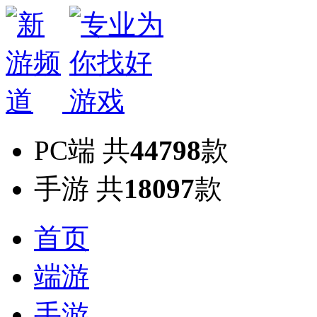
PC端
共
44798
款
手游
共
18097
款
首页
端游
手游