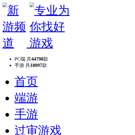
PC端
共
44798
款
手游
共
18097
款
首页
端游
手游
过审游戏