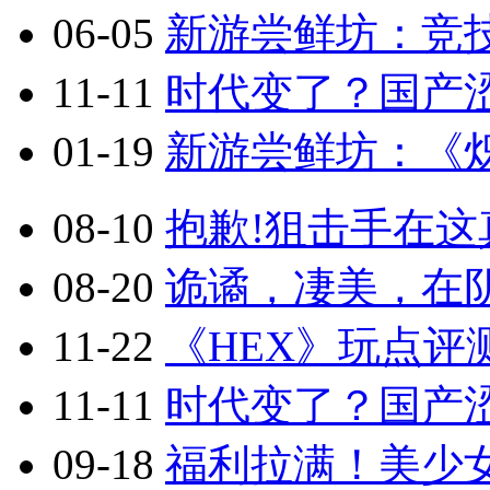
06-05
新游尝鲜坊：竞技
11-11
时代变了？国产涩
01-19
新游尝鲜坊：《炽
08-10
抱歉!狙击手在这真
08-20
诡谲，凄美，在阴
11-22
《HEX》玩点评
11-11
时代变了？国产涩
09-18
福利拉满！美少