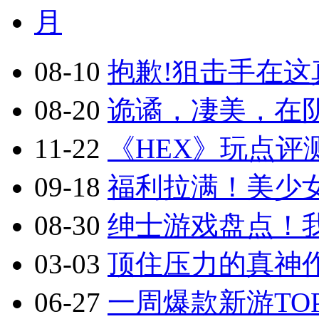
月
08-10
抱歉!狙击手在这真
08-20
诡谲，凄美，在阴
11-22
《HEX》玩点评
09-18
福利拉满！美少
08-30
绅士游戏盘点！
03-03
顶住压力的真神作
06-27
一周爆款新游TOP