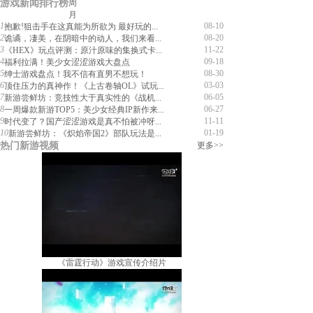
游戏新闻排行榜
周
月
1
08-10
抱歉!狙击手在这真能为所欲为 最好玩的...
2
08-20
诡谲，凄美，在阴暗中的动人，我们来看...
3
11-22
《HEX》玩点评测：原汁原味的集换式卡...
4
09-18
福利拉满！美少女涩涩游戏大盘点
5
08-30
绅士游戏盘点！我不信有直男不想玩！
6
03-03
顶住压力的真神作！《上古卷轴OL》试玩...
7
06-05
新游尝鲜坊：竞技性大于真实性的《战机...
8
06-27
一周爆款新游TOP5：美少女经典IP新作来...
9
11-11
时代变了？国产涩涩游戏是真不怕被冲呀...
10
01-19
新游尝鲜坊：《炽焰帝国2》部队玩法是...
热门新游视频
更多>>
《雷霆行动》游戏宣传介绍片