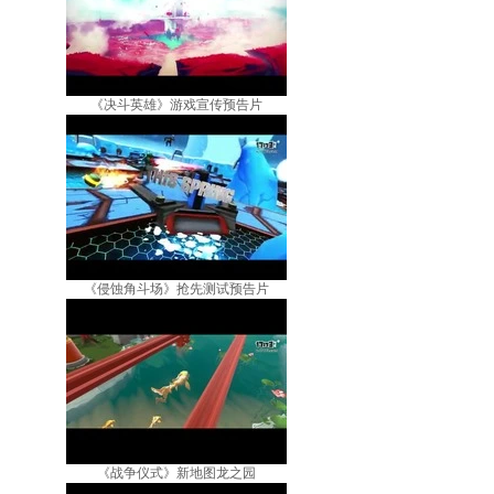
《决斗英雄》游戏宣传预告片
《侵蚀角斗场》抢先测试预告片
《战争仪式》新地图龙之园