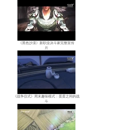
《黑色沙漠》新职业决斗家完整宣传
片
《战争仪式》周末趣味模式：蛋蛋之间的战
斗