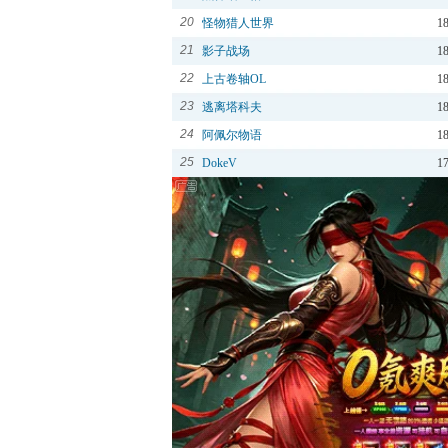
20
怪物猎人世界
1
21
影子战场
1
22
上古卷轴OL
1
23
逃离塔科夫
1
24
阿佩尔物语
1
25
DokeV
1