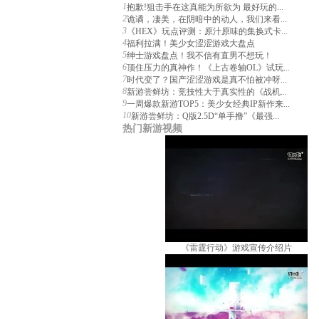
1
抱歉!狙击手在这真能为所欲为 最好玩的...
2
诡谲，凄美，在阴暗中的动人，我们来看...
3
《HEX》玩点评测：原汁原味的集换式卡...
4
福利拉满！美少女涩涩游戏大盘点
5
绅士游戏盘点！我不信有直男不想玩！
6
顶住压力的真神作！《上古卷轴OL》试玩...
7
时代变了？国产涩涩游戏是真不怕被冲呀...
8
新游尝鲜坊：竞技性大于真实性的《战机...
9
一周爆款新游TOP5：美少女经典IP新作来...
10
新游尝鲜坊：Q版2.5D“单手撸”《最强...
热门新游视频
《雷霆行动》游戏宣传介绍片