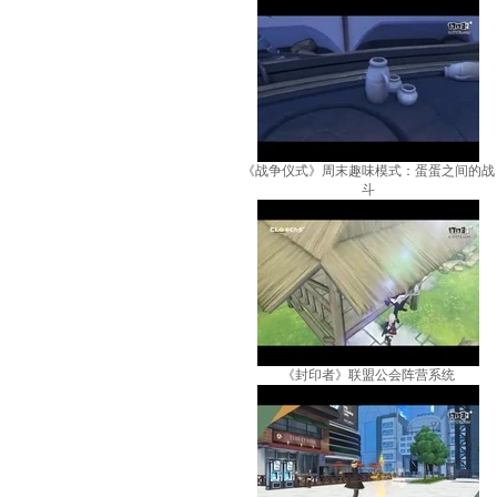
《战争仪式》周末趣味模式：蛋蛋之间的战
斗
《封印者》联盟公会阵营系统