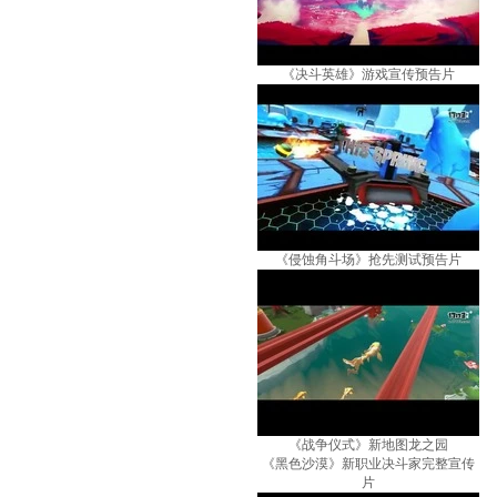
《决斗英雄》游戏宣传预告片
《侵蚀角斗场》抢先测试预告片
《战争仪式》新地图龙之园
《黑色沙漠》新职业决斗家完整宣传
片