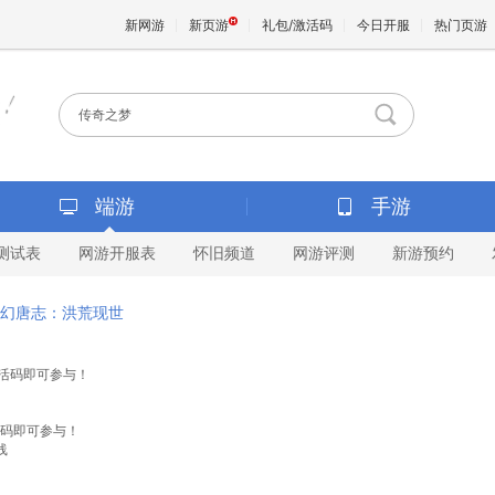
新网游
新页游
礼包/激活码
今日开服
热门页游
魔兽
天堂
端游
手游
测试表
网游开服表
怀旧频道
网游评测
新游预约
王权与
幻唐志：洪荒现世
激活码即可参与！
活码即可参与！
线