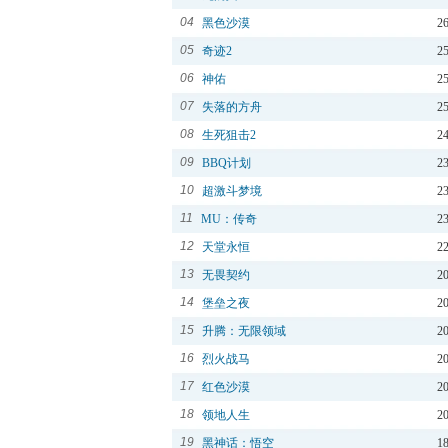
04
黑色沙漠
2
05
奇迹2
2
06
神佑
2
07
失落的方舟
2
08
生死狙击2
2
09
BBQ计划
2
10
超激斗梦境
2
11
MU：传奇
2
12
天堂永恒
2
13
无畏契约
2
14
堡垒之夜
2
15
升腾：无限领域
2
16
烈火战马
2
17
红色沙漠
2
18
领地人生
2
19
黑神话：悟空
1