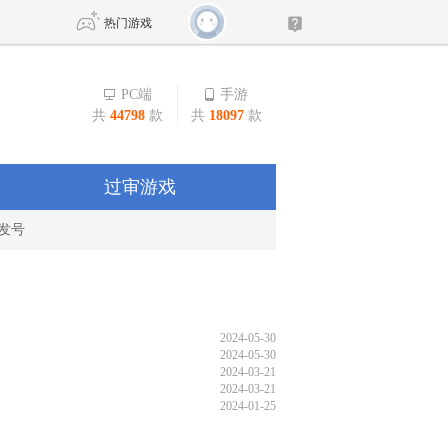
热门游戏
PC端
手游
共
44798
款
共
18097
款
DNF
传奇4
剑网3旗舰版
新天龙八部
过审游戏
发号
自由
诛仙世界
新仙侠5
2024-05-30
2024-05-30
2024-03-21
2024-03-21
2024-01-25