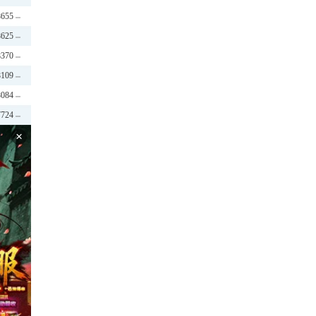
8655
8625
8370
8109
8084
7724
×