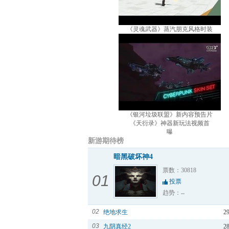
《灵魂武器》蒸汽朋克风格时装
《银河垃圾联盟》新内容预告片
《天衍录》神器新玩法视频首
曝
新游期待榜
暗黑破坏神4
票数：30818
01
投票
趋势：
02
绝地求生
2
03
九阴真经2
2