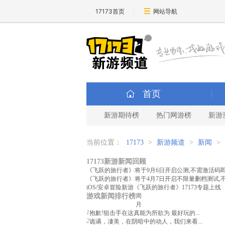
17173首页
网站导航
首页
新游期待榜
热门网游榜
新游
当前位置：
17173
>
新游频道
>
新闻
>
17173新游新闻回顾
《飞跃的旅行者》将于9月6日开启公测,不需激活码
《飞跃的旅行者》将于4月7日开启不限量删档测试,
iOS/安卓冒险新游《飞跃的旅行者》17173专题上线
游戏新闻排行榜
周
月
1
抱歉!狙击手在这真能为所欲为 最好玩的...
2
诡谲，凄美，在阴暗中的动人，我们来看...