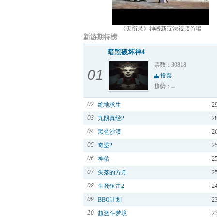
《天衍录》神器新玩法视频首曝
新游期待榜
暗黑破坏神4
票数：30818
01
投票
趋势：
02
绝地求生
2
03
九阴真经2
2
04
黑色沙漠
2
05
奇迹2
2
06
神佑
2
07
失落的方舟
2
08
生死狙击2
2
09
BBQ计划
2
10
超激斗梦境
2