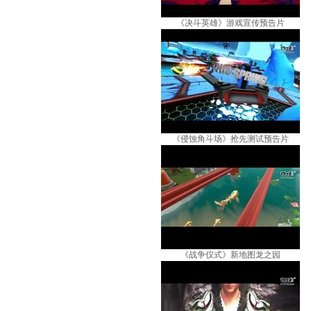
《决斗英雄》游戏宣传预告片
《侵蚀角斗场》抢先测试预告片
《战争仪式》新地图龙之园