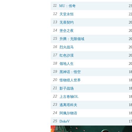
11
MU：传奇
2
12
天堂永恒
2
13
无畏契约
2
14
堡垒之夜
2
15
升腾：无限领域
2
16
烈火战马
2
17
红色沙漠
2
18
领地人生
2
19
黑神话：悟空
1
20
怪物猎人世界
1
21
影子战场
1
22
上古卷轴OL
1
23
逃离塔科夫
1
24
阿佩尔物语
1
25
DokeV
1