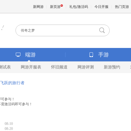
新网游
新页游
礼包/激活码
今日开服
热门页游
魔兽
天堂
端游
手游
测试表
网游开服表
怀旧频道
网游评测
新游预约
王权与
飞跃的旅行者
即可参与！
不需激活码即可参与！
08-10
08-20