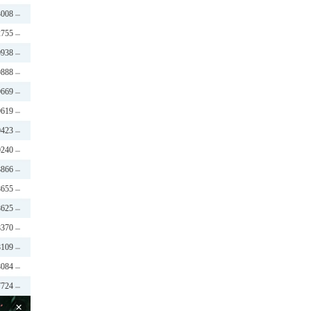
3008
2755
0938
0888
0669
0619
0423
0240
8866
8655
8625
8370
8109
8084
7724
×