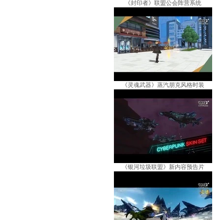
《封印者》联盟公会阵营系统
《灵魂武器》蒸汽朋克风格时装
《银河垃圾联盟》新内容预告片