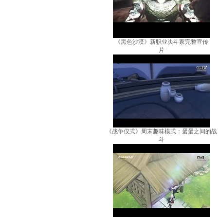
《黑色沙漠》新职业决斗家完整宣传
片
《战争仪式》周末趣味模式：蛋蛋之间的战
斗