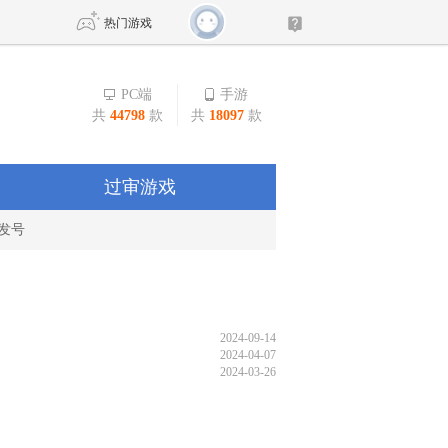
热门游戏
PC端
手游
共
44798
款
共
18097
款
DNF
传奇4
剑网3旗舰版
新天龙八部
过审游戏
发号
自由
诛仙世界
新仙侠5
2024-09-14
2024-04-07
2024-03-26