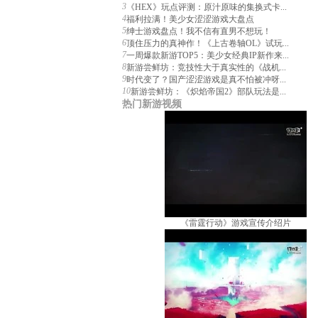
3
《HEX》玩点评测：原汁原味的集换式卡...
4
福利拉满！美少女涩涩游戏大盘点
5
绅士游戏盘点！我不信有直男不想玩！
6
顶住压力的真神作！《上古卷轴OL》试玩...
7
一周爆款新游TOP5：美少女经典IP新作来...
8
新游尝鲜坊：竞技性大于真实性的《战机...
9
时代变了？国产涩涩游戏是真不怕被冲呀...
10
新游尝鲜坊：《炽焰帝国2》部队玩法是...
热门新游视频
《雷霆行动》游戏宣传介绍片