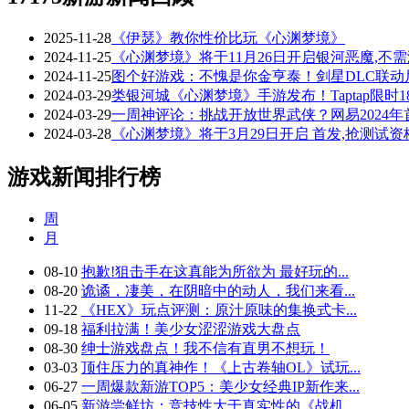
2025-11-28
《伊瑟》教你性价比玩《心渊梦境》
2024-11-25
《心渊梦境》将于11月26日开启银河恶魔,不
2024-11-25
图个好游戏：不愧是你金亨泰！剑星DLC联
2024-03-29
类银河城《心渊梦境》手游发布！Taptap限时1
2024-03-29
一周神评论：挑战开放世界武侠？网易2024
2024-03-28
《心渊梦境》将于3月29日开启 首发,抢测试
游戏新闻排行榜
周
月
08-10
抱歉!狙击手在这真能为所欲为 最好玩的...
08-20
诡谲，凄美，在阴暗中的动人，我们来看...
11-22
《HEX》玩点评测：原汁原味的集换式卡...
09-18
福利拉满！美少女涩涩游戏大盘点
08-30
绅士游戏盘点！我不信有直男不想玩！
03-03
顶住压力的真神作！《上古卷轴OL》试玩...
06-27
一周爆款新游TOP5：美少女经典IP新作来...
06-05
新游尝鲜坊：竞技性大于真实性的《战机...