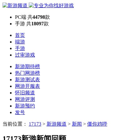
PC端
共
44798
款
手游
共
18097
款
首页
端游
手游
过审游戏
新游期待榜
热门网游榜
新游测试表
网游开服表
怀旧频道
网游评测
新游预约
发号
当前位置：
17173
>
新游频道
>
新闻
>
僵你鸡哔
17173新游新闻回顾