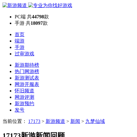
PC端
共
44798
款
手游
共
18097
款
首页
端游
手游
过审游戏
新游期待榜
热门网游榜
新游测试表
网游开服表
怀旧频道
网游评测
新游预约
发号
当前位置：
17173
>
新游频道
>
新闻
>
九梦仙域
17173新游新闻回顾