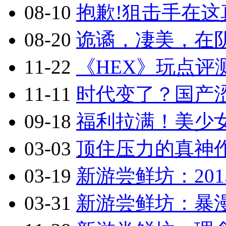
08-10
抱歉!狙击手在这真
08-20
诡谲，凄美，在阴
11-22
《HEX》玩点评
11-11
时代变了？国产涩
09-18
福利拉满！美少
03-03
顶住压力的真神作
03-19
新游尝鲜坊：201
03-31
新游尝鲜坊：暴漫乱