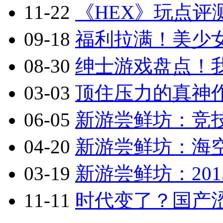
11-22
《HEX》玩点评
09-18
福利拉满！美少
08-30
绅士游戏盘点！
03-03
顶住压力的真神作
06-05
新游尝鲜坊：竞技
04-20
新游尝鲜坊：海空
03-19
新游尝鲜坊：201
11-11
时代变了？国产涩