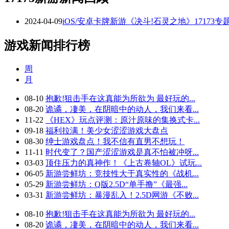
2024-04-09
iOS/安卓卡牌新游《决斗!石灵之地》17173专
游戏新闻排行榜
周
月
08-10
抱歉!狙击手在这真能为所欲为 最好玩的...
08-20
诡谲，凄美，在阴暗中的动人，我们来看...
11-22
《HEX》玩点评测：原汁原味的集换式卡...
09-18
福利拉满！美少女涩涩游戏大盘点
08-30
绅士游戏盘点！我不信有直男不想玩！
11-11
时代变了？国产涩涩游戏是真不怕被冲呀...
03-03
顶住压力的真神作！《上古卷轴OL》试玩...
06-05
新游尝鲜坊：竞技性大于真实性的《战机...
05-29
新游尝鲜坊：Q版2.5D“单手撸”《最强...
03-31
新游尝鲜坊：暴漫乱入！2.5D网游《不败...
08-10
抱歉!狙击手在这真能为所欲为 最好玩的...
08-20
诡谲，凄美，在阴暗中的动人，我们来看...