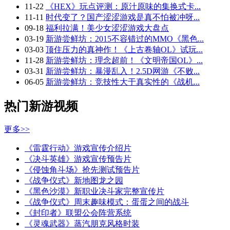
11-22
《HEX》玩点评测：原汁原味的集换式卡...
11-11
时代变了？国产涩涩游戏是真不怕被冲呀...
09-18
福利拉满！美少女涩涩游戏大盘点
03-19
新游尝鲜坊：2015不容错过的MMO《黑色...
03-03
顶住压力的真神作！《上古卷轴OL》试玩...
11-28
新游尝鲜坊：理念超前！《文明帝国OL》...
03-31
新游尝鲜坊：暴漫乱入！2.5D网游《不败...
06-05
新游尝鲜坊：竞技性大于真实性的《战机...
热门新游视频
更多>>
《雷霆行动》游戏宣传介绍片
《决斗英雄》游戏宣传预告片
《侵蚀角斗场》抢先测试预告片
《战争仪式》新地图龙之园
《黑色沙漠》新职业决斗家完整宣传片
《战争仪式》周末趣味模式：蛋蛋之间的战斗
《封印者》联盟公会阵营系统
《灵魂武器》蒸汽朋克风格时装