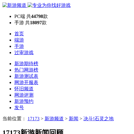
PC端
共
44798
款
手游
共
18097
款
首页
端游
手游
过审游戏
新游期待榜
热门网游榜
新游测试表
网游开服表
怀旧频道
网游评测
新游预约
发号
当前位置：
17173
>
新游频道
>
新闻
>
决斗!石灵之地
17173新游新闻回顾