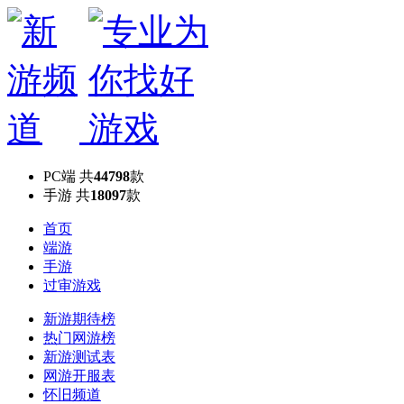
PC端
共
44798
款
手游
共
18097
款
首页
端游
手游
过审游戏
新游期待榜
热门网游榜
新游测试表
网游开服表
怀旧频道