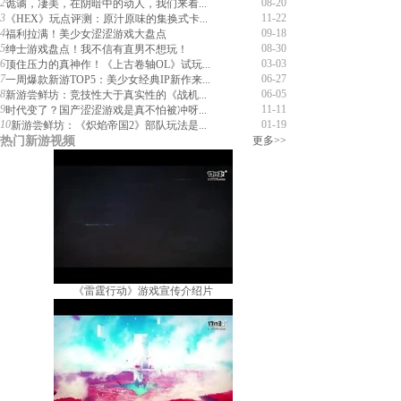
2
08-20
诡谲，凄美，在阴暗中的动人，我们来看...
3
11-22
《HEX》玩点评测：原汁原味的集换式卡...
4
09-18
福利拉满！美少女涩涩游戏大盘点
5
08-30
绅士游戏盘点！我不信有直男不想玩！
6
03-03
顶住压力的真神作！《上古卷轴OL》试玩...
7
06-27
一周爆款新游TOP5：美少女经典IP新作来...
8
06-05
新游尝鲜坊：竞技性大于真实性的《战机...
9
11-11
时代变了？国产涩涩游戏是真不怕被冲呀...
10
01-19
新游尝鲜坊：《炽焰帝国2》部队玩法是...
热门新游视频
更多>>
《雷霆行动》游戏宣传介绍片