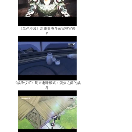
《黑色沙漠》新职业决斗家完整宣传
片
《战争仪式》周末趣味模式：蛋蛋之间的战
斗