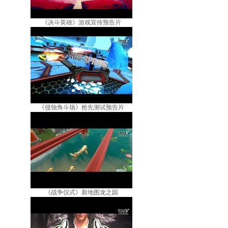
《决斗英雄》游戏宣传预告片
《侵蚀角斗场》抢先测试预告片
《战争仪式》新地图龙之园