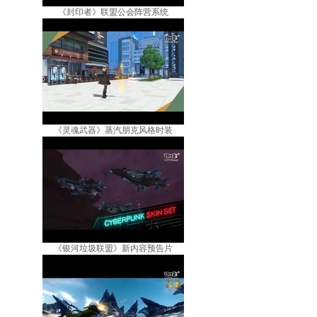
《封印者》联盟公会阵营系统
《灵魂武器》蒸汽朋克风格时装
《银河垃圾联盟》新内容预告片