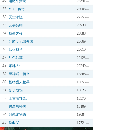
10
超激斗梦境
23541
11
MU：传奇
23008
12
天堂永恒
22755
13
无畏契约
20938
14
堡垒之夜
20888
15
升腾：无限领域
20669
16
烈火战马
20619
17
红色沙漠
20423
18
领地人生
20240
19
黑神话：悟空
18866
20
怪物猎人世界
18655
21
影子战场
18625
22
上古卷轴OL
18370
23
逃离塔科夫
18109
24
阿佩尔物语
18084
25
DokeV
17724