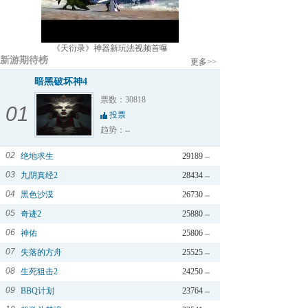
《天衍录》神器新玩法视频首曝
新游期待榜
更多>>
暗黑破坏神4
票数：30818
01
投票
趋势：
02
绝地求生
29189
03
九阴真经2
28434
04
黑色沙漠
26730
05
奇迹2
25880
06
神佑
25806
07
失落的方舟
25525
08
生死狙击2
24250
09
BBQ计划
23764