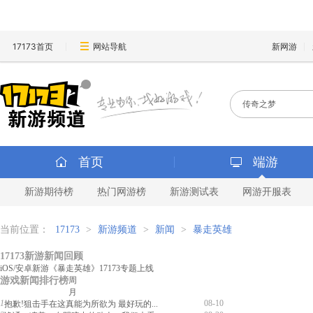
17173首页
网站导航
新网游
首页
端游
新游期待榜
热门网游榜
新游测试表
网游开服表
当前位置：
17173
>
新游频道
>
新闻
>
暴走英雄
17173新游新闻回顾
iOS/安卓新游《暴走英雄》17173专题上线
游戏新闻排行榜
周
月
1
08-10
抱歉!狙击手在这真能为所欲为 最好玩的...