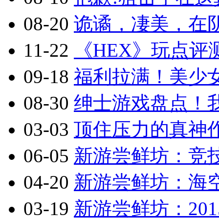
08-20
诡谲，凄美，在阴
11-22
《HEX》玩点评
09-18
福利拉满！美少
08-30
绅士游戏盘点！
03-03
顶住压力的真神作
06-05
新游尝鲜坊：竞技
04-20
新游尝鲜坊：海空
03-19
新游尝鲜坊：201