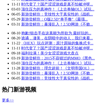
11-11
时代变了？国产涩涩游戏是真不怕被冲呀...
03-03
顶住压力的真神作！《上古卷轴OL》试玩...
06-05
新游尝鲜坊：竞技性大于真实性的《战机...
05-29
新游尝鲜坊：Q版2.5D“单手撸”《最强...
03-31
新游尝鲜坊：暴漫乱入！2.5D网游《不败...
08-10
抱歉!狙击手在这真能为所欲为 最好玩的...
08-20
诡谲，凄美，在阴暗中的动人，我们来看...
11-22
《HEX》玩点评测：原汁原味的集换式卡...
11-11
时代变了？国产涩涩游戏是真不怕被冲呀...
09-18
福利拉满！美少女涩涩游戏大盘点
03-19
新游尝鲜坊：2015不容错过的MMO《黑色...
03-03
顶住压力的真神作！《上古卷轴OL》试玩...
11-28
新游尝鲜坊：理念超前！《文明帝国OL》...
03-31
新游尝鲜坊：暴漫乱入！2.5D网游《不败...
06-05
新游尝鲜坊：竞技性大于真实性的《战机...
热门新游视频
更多>>