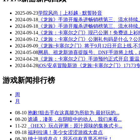
2025-09-23
学院风尚｜上杉越 · 默誓聆音
2024-09-18
《龙族》手游开服杀进畅销榜第三、流水持续上
2024-09-18
《龙族》手游开服杀进畅销榜第三、流水持续上
2024-09-14
《龙族：卡塞尔之门》现已公测！免费送上衫
2024-09-12
《龙族：卡塞尔之门》公测礼包码是什么？公
2024-09-09
《龙族:卡塞尔之门》将于9月12日开启上线,
2024-05-08
网易、祖龙新游喜提版号、DNF手游将上线，
2024-04-28
《龙族：卡塞尔之门》手游预约正式开启 重
2024-04-28
iOS/安卓冒险新游《龙族:卡塞尔之门》17173
游戏新闻排行榜
周
月
08-10
抱歉!狙击手在这真能为所欲为 最好玩的...
08-20
诡谲，凄美，在阴暗中的动人，我们来看...
11-22
《HEX》玩点评测：原汁原味的集换式卡...
09-18
福利拉满！美少女涩涩游戏大盘点
08-30
绅士游戏盘点！我不信有直男不想玩！