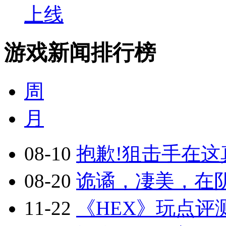
上线
游戏新闻排行榜
周
月
08-10
抱歉!狙击手在这真
08-20
诡谲，凄美，在阴
11-22
《HEX》玩点评