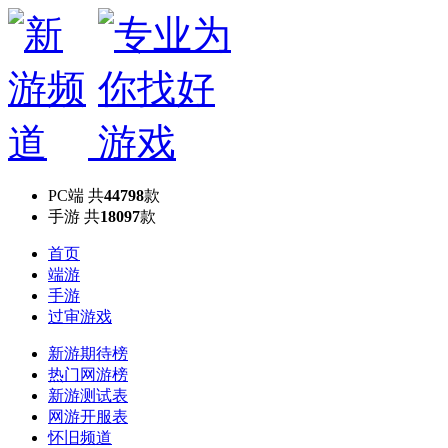
PC端
共
44798
款
手游
共
18097
款
首页
端游
手游
过审游戏
新游期待榜
热门网游榜
新游测试表
网游开服表
怀旧频道