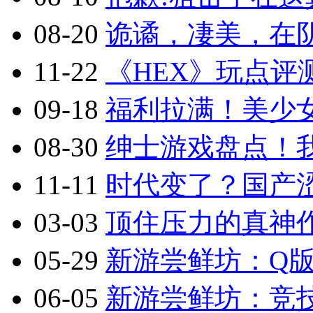
08-20
诡谲，凄美，在阴
11-22
《HEX》玩点评
09-18
福利拉满！美少
08-30
绅士游戏盘点！
11-11
时代变了？国产涩
03-03
顶住压力的真神作
05-29
新游尝鲜坊：Q版2.
06-05
新游尝鲜坊：竞技