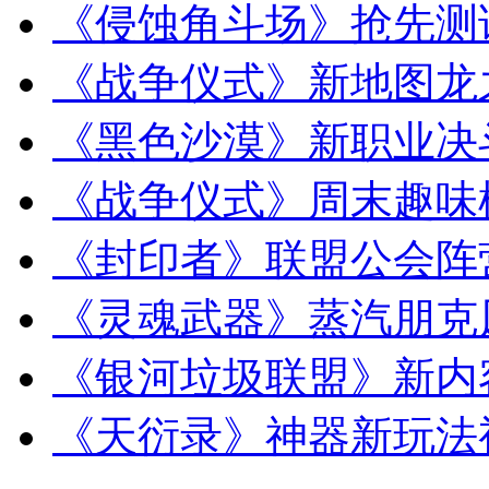
《侵蚀角斗场》抢先测
《战争仪式》新地图龙
《黑色沙漠》新职业决
《战争仪式》周末趣味
《封印者》联盟公会阵
《灵魂武器》蒸汽朋克
《银河垃圾联盟》新内
《天衍录》神器新玩法