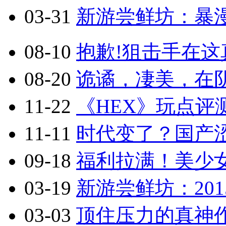
03-31
新游尝鲜坊：暴漫乱
08-10
抱歉!狙击手在这真
08-20
诡谲，凄美，在阴
11-22
《HEX》玩点评
11-11
时代变了？国产涩
09-18
福利拉满！美少
03-19
新游尝鲜坊：201
03-03
顶住压力的真神作