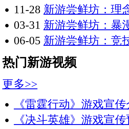
11-28
新游尝鲜坊：理念
03-31
新游尝鲜坊：暴漫乱
06-05
新游尝鲜坊：竞技
热门新游视频
更多>>
《雷霆行动》游戏宣传
《决斗英雄》游戏宣传