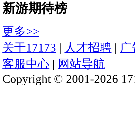
新游期待榜
更多>>
关于17173
|
人才招聘
|
广
客服中心
|
网站导航
Copyright © 2001-2026 1717