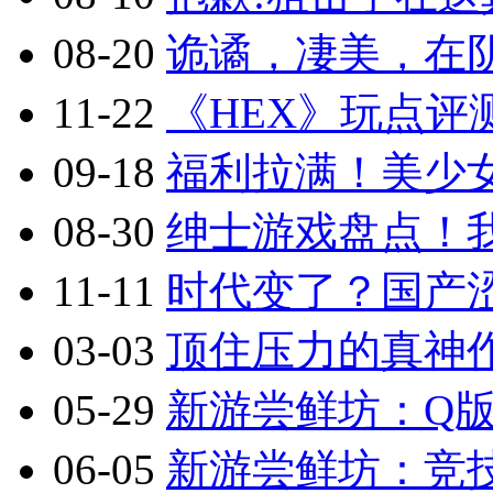
08-20
诡谲，凄美，在阴
11-22
《HEX》玩点评
09-18
福利拉满！美少
08-30
绅士游戏盘点！
11-11
时代变了？国产涩
03-03
顶住压力的真神作
05-29
新游尝鲜坊：Q版2.
06-05
新游尝鲜坊：竞技