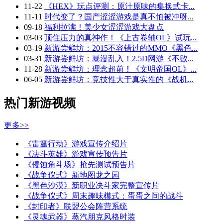
11-22
《HEX》玩点评测：原汁原味的集换式卡...
11-11
时代变了？国产涩涩游戏是真不怕被冲呀...
09-18
福利拉满！美少女涩涩游戏大盘点
03-03
顶住压力的真神作！《上古卷轴OL》试玩...
03-19
新游尝鲜坊：2015不容错过的MMO《黑色...
03-31
新游尝鲜坊：暴漫乱入！2.5D网游《不败...
11-28
新游尝鲜坊：理念超前！《文明帝国OL》...
06-05
新游尝鲜坊：竞技性大于真实性的《战机...
热门新游视频
更多>>
《雷霆行动》游戏宣传介绍片
《决斗英雄》游戏宣传预告片
《侵蚀角斗场》抢先测试预告片
《战争仪式》新地图龙之园
《黑色沙漠》新职业决斗家完整宣传片
《战争仪式》周末趣味模式：蛋蛋之间的战斗
《封印者》联盟公会阵营系统
《灵魂武器》蒸汽朋克风格时装