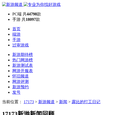
PC端
共
44798
款
手游
共
18097
款
首页
端游
手游
过审游戏
新游期待榜
热门网游榜
新游测试表
网游开服表
怀旧频道
网游评测
新游预约
发号
当前位置：
17173
>
新游频道
>
新闻
>
露比的打工日记
17173新游新闻回顾