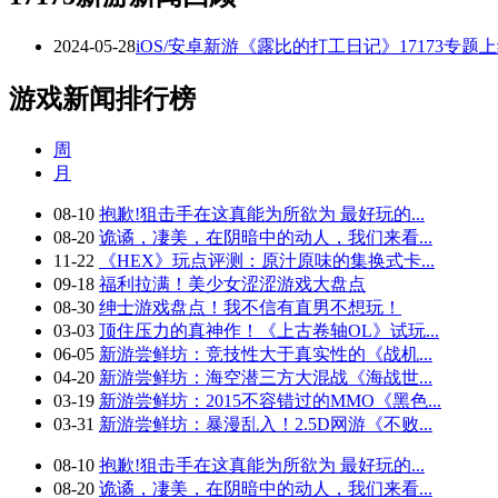
2024-05-28
iOS/安卓新游《露比的打工日记》17173专题
游戏新闻排行榜
周
月
08-10
抱歉!狙击手在这真能为所欲为 最好玩的...
08-20
诡谲，凄美，在阴暗中的动人，我们来看...
11-22
《HEX》玩点评测：原汁原味的集换式卡...
09-18
福利拉满！美少女涩涩游戏大盘点
08-30
绅士游戏盘点！我不信有直男不想玩！
03-03
顶住压力的真神作！《上古卷轴OL》试玩...
06-05
新游尝鲜坊：竞技性大于真实性的《战机...
04-20
新游尝鲜坊：海空潜三方大混战《海战世...
03-19
新游尝鲜坊：2015不容错过的MMO《黑色...
03-31
新游尝鲜坊：暴漫乱入！2.5D网游《不败...
08-10
抱歉!狙击手在这真能为所欲为 最好玩的...
08-20
诡谲，凄美，在阴暗中的动人，我们来看...