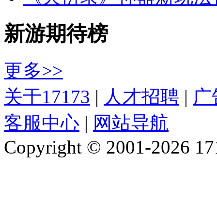
新游期待榜
更多>>
关于17173
|
人才招聘
|
广
客服中心
|
网站导航
Copyright © 2001-2026 1717