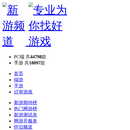
PC端
共
44798
款
手游
共
18097
款
首页
端游
手游
过审游戏
新游期待榜
热门网游榜
新游测试表
网游开服表
怀旧频道