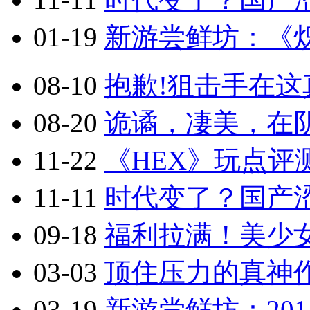
01-19
新游尝鲜坊：《炽
08-10
抱歉!狙击手在这真
08-20
诡谲，凄美，在阴
11-22
《HEX》玩点评
11-11
时代变了？国产涩
09-18
福利拉满！美少
03-03
顶住压力的真神作
03-19
新游尝鲜坊：201