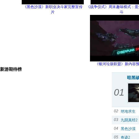
《黑色沙漠》新职业决斗家完整宣传
《战争仪式》周末趣味模式：蛋
片
斗
《银河垃圾联盟》新内容
新游期待榜
暗黑破
01
02
绝地求生
03
九阴真经2
04
黑色沙漠
05
奇迹2