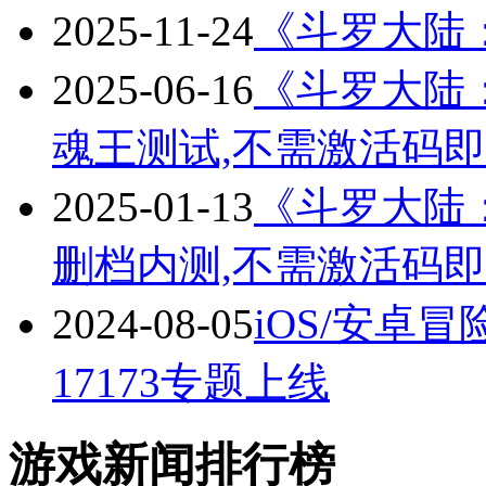
2025-11-24
《斗罗大陆
2025-06-16
《斗罗大陆
魂王测试,不需激活码
2025-01-13
《斗罗大陆
删档内测,不需激活码
2024-08-05
iOS/安卓
17173专题上线
游戏新闻排行榜