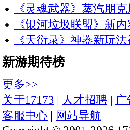
《灵魂武器》蒸汽朋克
《银河垃圾联盟》新内
《天衍录》神器新玩法
新游期待榜
更多>>
关于17173
|
人才招聘
|
广
客服中心
|
网站导航
Copyright © 2001-2026 1717