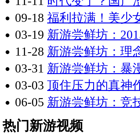
11-11
时代变了？国产涩
09-18
福利拉满！美少
03-19
新游尝鲜坊：201
11-28
新游尝鲜坊：理念
03-31
新游尝鲜坊：暴漫乱
03-03
顶住压力的真神作
06-05
新游尝鲜坊：竞技
热门新游视频