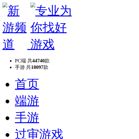
PC端
共
44740
款
手游
共
18097
款
首页
端游
手游
过审游戏