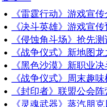
《雷霆行动》游戏宣传
《决斗英雄》游戏宣传
《侵蚀角斗场》抢先测
《战争仪式》新地图龙
《黑色沙漠》新职业决
《战争仪式》周末趣味
《封印者》联盟公会阵
《灵魂武器》蒸汽朋克