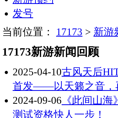
发号
当前位置：
17173
>
新游
17173新游新闻回顾
2025-04-10
古风天后HI
首发——以天籁之音，
2024-09-06
《此间山海》
测试资格快人一步！