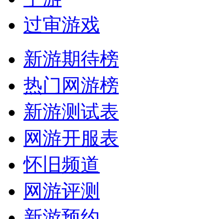
过审游戏
新游期待榜
热门网游榜
新游测试表
网游开服表
怀旧频道
网游评测
新游预约