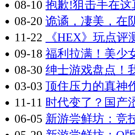
08-10
抱歉!狙击手在这真
08-20
诡谲，凄美，在阴
11-22
《HEX》玩点评
09-18
福利拉满！美少
08-30
绅士游戏盘点！
03-03
顶住压力的真神作
11-11
时代变了？国产涩
06-05
新游尝鲜坊：竞技
05-29
新游尝鲜坊：Q版2.