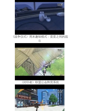
《战争仪式》周末趣味模式：蛋蛋之间的战
斗
《封印者》联盟公会阵营系统