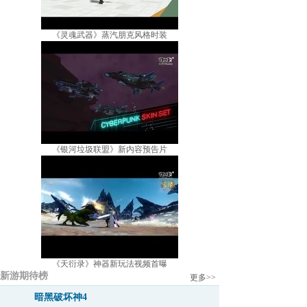
《灵魂武器》蒸汽朋克风格时装
《银河垃圾联盟》新内容预告片
《天衍录》神器新玩法视频首曝
新游期待榜
更多>>
暗黑破坏神4