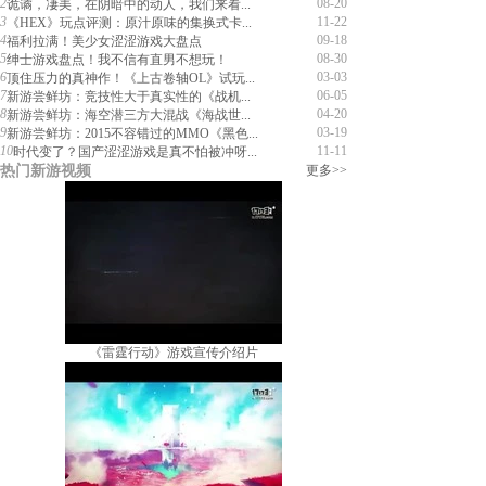
2
08-20
诡谲，凄美，在阴暗中的动人，我们来看...
3
11-22
《HEX》玩点评测：原汁原味的集换式卡...
4
09-18
福利拉满！美少女涩涩游戏大盘点
5
08-30
绅士游戏盘点！我不信有直男不想玩！
6
03-03
顶住压力的真神作！《上古卷轴OL》试玩...
7
06-05
新游尝鲜坊：竞技性大于真实性的《战机...
8
04-20
新游尝鲜坊：海空潜三方大混战《海战世...
9
03-19
新游尝鲜坊：2015不容错过的MMO《黑色...
10
11-11
时代变了？国产涩涩游戏是真不怕被冲呀...
热门新游视频
更多>>
《雷霆行动》游戏宣传介绍片