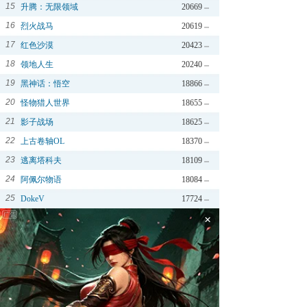
15
升腾：无限领域
20669
16
烈火战马
20619
17
红色沙漠
20423
18
领地人生
20240
19
黑神话：悟空
18866
20
怪物猎人世界
18655
21
影子战场
18625
22
上古卷轴OL
18370
23
逃离塔科夫
18109
24
阿佩尔物语
18084
25
DokeV
17724
×