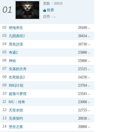
票数：30818
01
投票
趋势：
02
绝地求生
29189
03
九阴真经2
28434
04
黑色沙漠
26730
05
奇迹2
25880
06
神佑
25806
07
失落的方舟
25525
08
生死狙击2
24250
09
BBQ计划
23764
10
超激斗梦境
23541
11
MU：传奇
23008
12
天堂永恒
22755
13
无畏契约
20938
14
堡垒之夜
20888