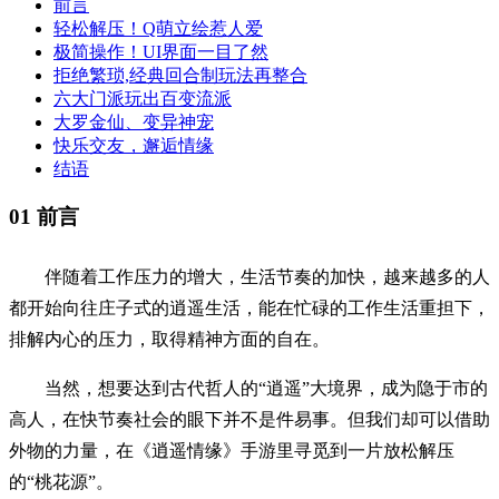
前言
轻松解压！Q萌立绘惹人爱
极简操作！UI界面一目了然
拒绝繁琐,经典回合制玩法再整合
六大门派玩出百变流派
大罗金仙、变异神宠
快乐交友，邂逅情缘
结语
01
前言
伴随着工作压力的增大，生活节奏的加快，越来越多的人
都开始向往庄子式的逍遥生活，能在忙碌的工作生活重担下，
排解内心的压力，取得精神方面的自在。
当然，想要达到古代哲人的“逍遥”大境界，成为隐于市的
高人，在快节奏社会的眼下并不是件易事。但我们却可以借助
外物的力量，在《逍遥情缘》手游里寻觅到一片放松解压
的“桃花源”。