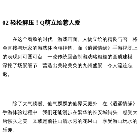
02
轻松解压！Q萌立绘惹人爱
在这个看脸的时代，游戏画面、人物立绘的精良与否，将
会直接与玩家的游戏体验相挂钩。而《逍遥情缘》手游视觉上
的表现则可圈可点：一改传统回合制游戏略粗糙的画质建模，
深挖了场景细节，营造出美轮美奂的九州盛景，令人流连忘
返。
除了大气磅礴、仙气飘飘的仙界天庭外，在《逍遥情缘》
手游体验过程中，我们还能漫步在繁华的长安城街头，感受大
唐恢弘之美，又或是前往山清水秀的花果山，享受游山玩水的
乐趣。