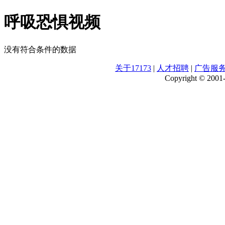
呼吸恐惧视频
没有符合条件的数据
关于17173
|
人才招聘
|
广告服
Copyright © 2001-2