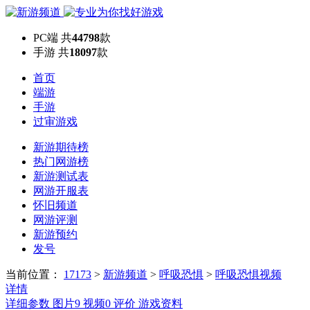
PC端
共
44798
款
手游
共
18097
款
首页
端游
手游
过审游戏
新游期待榜
热门网游榜
新游测试表
网游开服表
怀旧频道
网游评测
新游预约
发号
当前位置：
17173
>
新游频道
>
呼吸恐惧
>
呼吸恐惧视频
详情
详细参数
图片
9
视频
0
评价
游戏资料